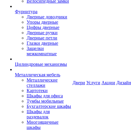
Велосипедные замки
Фурнитура
Дверные доводчики
Упоры дверные
Цифры дверные
Дверные ручки
Дверные петли
Глазки дверные
Защелки
межкомнатные
Цилиндровые механизмы
Металлическая мебель
Металлические
Двери
Услуги
Акции
Дизайн
стеллажи
Картотеки
Шкафы для офиса
Тумбы мобильные
Бухгалтерские шкафы
Шкафы для
раздевалок
Многоящичные
шкафы