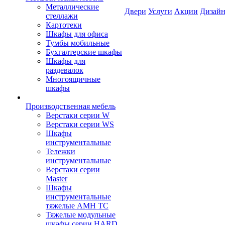
Металлические
Двери
Услуги
Акции
Дизайн
стеллажи
Картотеки
Шкафы для офиса
Тумбы мобильные
Бухгалтерские шкафы
Шкафы для
раздевалок
Многоящичные
шкафы
Производственная мебель
Верстаки серии W
Верстаки серии WS
Шкафы
инструментальные
Тележки
инструментальные
Верстаки серии
Master
Шкафы
инструментальные
тяжелые AMH TC
Тяжелые модульные
шкафы серии HARD