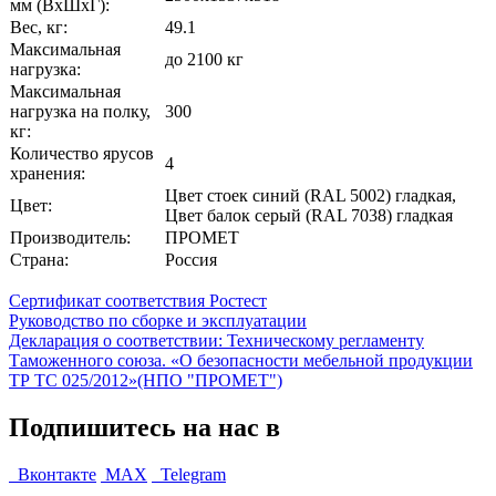
мм (ВхШхГ):
Вес, кг:
49.1
Максимальная
до 2100 кг
нагрузка:
Максимальная
нагрузка на полку,
300
кг:
Количество ярусов
4
хранения:
Цвет стоек синий (RAL 5002) гладкая,
Цвет:
Цвет балок серый (RAL 7038) гладкая
Производитель:
ПРОМЕТ
Страна:
Россия
Сертификат соответствия Ростест
Руководство по сборке и эксплуатации
Декларация о соответствии: Техническому регламенту
Таможенного союза. «О безопасности мебельной продукции
ТР ТС 025/2012»(НПО "ПРОМЕТ")
Подпишитесь на нас в
Вконтакте
MAX
Telegram