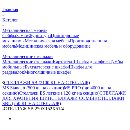
Главная
-
Каталог
-
Металлическая мебель
Сейфы
Замки
Фурнитура
Цилиндровые
механизмы
Металлическая мебель
Производственная
мебель
Медицинская мебель и оборудование
-
Металлические стеллажи
Металлические стеллажи
Картотеки
Шкафы для офиса
Тумбы
мобильные
Бухгалтерские шкафы
Шкафы для
раздевалок
Многоящичные шкафы
-
СТЕЛЛАЖИ SB (2100 КГ НА СТЕЛЛАЖ)
MS Standart (500 кг на секцию)
MS PRO ( до 4000 кг на
секцию)
Стеллажи ES легкие ( 120 кг на секцию)
СТЕЛЛАЖИ
ДЛЯ ХРАНЕНИЯ ШИН
СТЕЛЛАЖИ COMBIK
СТЕЛЛАЖИ
SBL (750 КГ НА СТЕЛЛАЖ)
-
СТЕЛЛАЖ SB 250X152X51/4