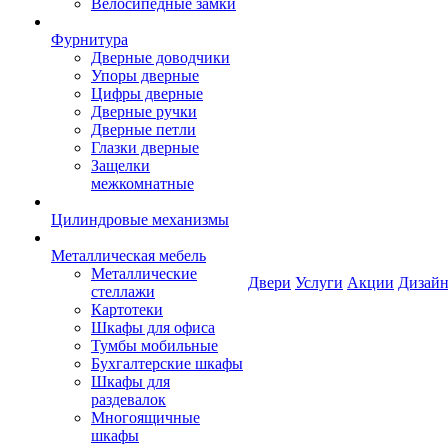
Велосипедные замки
Фурнитура
Дверные доводчики
Упоры дверные
Цифры дверные
Дверные ручки
Дверные петли
Глазки дверные
Защелки
межкомнатные
Цилиндровые механизмы
Металлическая мебель
Металлические
Двери
Услуги
Акции
Дизайн
стеллажи
Картотеки
Шкафы для офиса
Тумбы мобильные
Бухгалтерские шкафы
Шкафы для
раздевалок
Многоящичные
шкафы