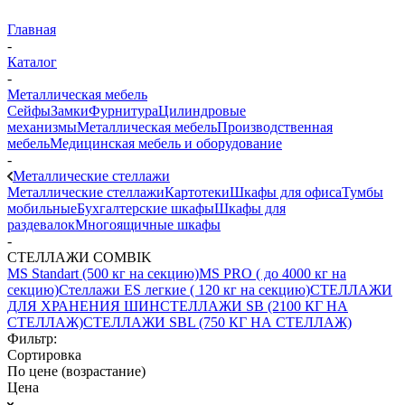
Главная
-
Каталог
-
Металлическая мебель
Сейфы
Замки
Фурнитура
Цилиндровые
механизмы
Металлическая мебель
Производственная
мебель
Медицинская мебель и оборудование
-
Металлические стеллажи
Металлические стеллажи
Картотеки
Шкафы для офиса
Тумбы
мобильные
Бухгалтерские шкафы
Шкафы для
раздевалок
Многоящичные шкафы
-
СТЕЛЛАЖИ COMBIK
MS Standart (500 кг на секцию)
MS PRO ( до 4000 кг на
секцию)
Стеллажи ES легкие ( 120 кг на секцию)
СТЕЛЛАЖИ
ДЛЯ ХРАНЕНИЯ ШИН
СТЕЛЛАЖИ SB (2100 КГ НА
СТЕЛЛАЖ)
СТЕЛЛАЖИ SBL (750 КГ НА СТЕЛЛАЖ)
Фильтр:
Сортировка
По цене (возрастание)
Цена