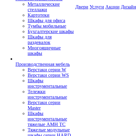
Металлические
Двери
Услуги
Акции
Дизайн
стеллажи
Картотеки
Шкафы для офиса
Тумбы мобильные
Бухгалтерские шкафы
Шкафы для
раздевалок
Многоящичные
шкафы
Производственная мебель
Верстаки серии W
Верстаки серии WS
Шкафы
инструментальные
Тележки
инструментальные
Верстаки серии
Master
Шкафы
инструментальные
тяжелые AMH TC
Тяжелые модульные
шкафы серии HARD