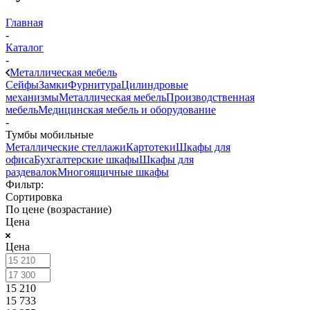
Главная
-
Каталог
-
Металлическая мебель
Сейфы
Замки
Фурнитура
Цилиндровые
механизмы
Металлическая мебель
Производственная
мебель
Медицинская мебель и оборудование
-
Тумбы мобильные
Металлические стеллажи
Картотеки
Шкафы для
офиса
Бухгалтерские шкафы
Шкафы для
раздевалок
Многоящичные шкафы
Фильтр:
Сортировка
По цене (возрастание)
Цена
Цена
15 210
15 733