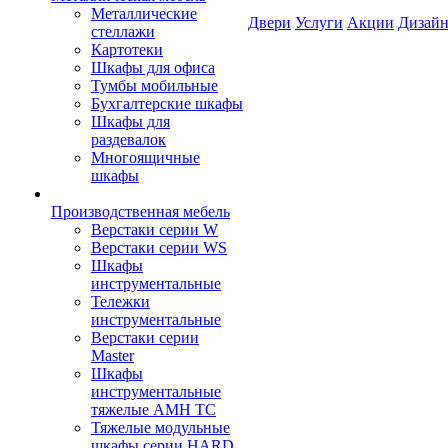
Металлические
Двери
Услуги
Акции
Дизайн
стеллажи
Картотеки
Шкафы для офиса
Тумбы мобильные
Бухгалтерские шкафы
Шкафы для
раздевалок
Многоящичные
шкафы
Производственная мебель
Верстаки серии W
Верстаки серии WS
Шкафы
инструментальные
Тележки
инструментальные
Верстаки серии
Master
Шкафы
инструментальные
тяжелые AMH TC
Тяжелые модульные
шкафы серии HARD