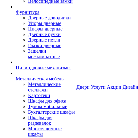
Велосипедные замки
Фурнитура
Дверные доводчики
Упоры дверные
Цифры дверные
Дверные ручки
Дверные петли
Глазки дверные
Защелки
межкомнатные
Цилиндровые механизмы
Металлическая мебель
Металлические
Двери
Услуги
Акции
Дизайн
стеллажи
Картотеки
Шкафы для офиса
Тумбы мобильные
Бухгалтерские шкафы
Шкафы для
раздевалок
Многоящичные
шкафы