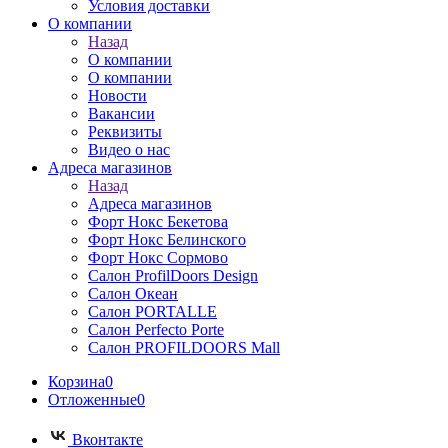
Условия доставки
О компании
Назад
О компании
О компании
Новости
Вакансии
Реквизиты
Видео о нас
Адреса магазинов
Назад
Адреса магазинов
Форт Нокс Бекетова
Форт Нокс Белинского
Форт Нокс Сормово
Салон ProfilDoors Design
Салон Океан
Салон PORTALLE
Салон Perfecto Portе
Салон PROFILDOORS Mall
Корзина
0
Отложенные
0
Вконтакте