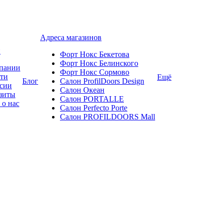
Адреса магазинов
и
Форт Нокс Бекетова
Форт Нокс Белинского
пании
Форт Нокс Сормово
ти
Ещё
Блог
Салон ProfilDoors Design
сии
Салон Океан
зиты
Салон PORTALLE
 о нас
Салон Perfecto Portе
Салон PROFILDOORS Mall