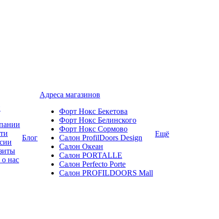
Адреса магазинов
и
Форт Нокс Бекетова
Форт Нокс Белинского
пании
Форт Нокс Сормово
ти
Ещё
Блог
Салон ProfilDoors Design
сии
Салон Океан
зиты
Салон PORTALLE
 о нас
Салон Perfecto Portе
Салон PROFILDOORS Mall