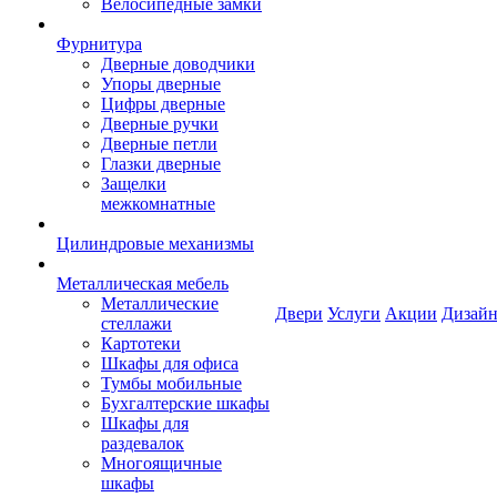
Велосипедные замки
Фурнитура
Дверные доводчики
Упоры дверные
Цифры дверные
Дверные ручки
Дверные петли
Глазки дверные
Защелки
межкомнатные
Цилиндровые механизмы
Металлическая мебель
Металлические
Двери
Услуги
Акции
Дизайн
стеллажи
Картотеки
Шкафы для офиса
Тумбы мобильные
Бухгалтерские шкафы
Шкафы для
раздевалок
Многоящичные
шкафы