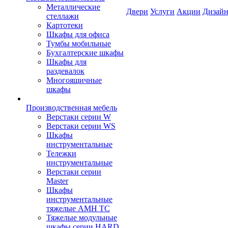
Металлические
Двери
Услуги
Акции
Дизайн
стеллажи
Картотеки
Шкафы для офиса
Тумбы мобильные
Бухгалтерские шкафы
Шкафы для
раздевалок
Многоящичные
шкафы
Производственная мебель
Верстаки серии W
Верстаки серии WS
Шкафы
инструментальные
Тележки
инструментальные
Верстаки серии
Master
Шкафы
инструментальные
тяжелые AMH TC
Тяжелые модульные
шкафы серии HARD