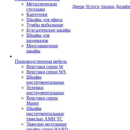
Металлические
Двери
Услуги
Акции
Дизайн
стеллажи
Картотеки
Шкафы для офиса
Тумбы мобильные
Бухгалтерские шкафы
Шкафы для
раздевалок
Многоящичные
шкафы
Производственная мебель
Верстаки серии W
Верстаки серии WS
Шкафы
инструментальные
Тележки
инструментальные
Верстаки серии
Master
Шкафы
инструментальные
тяжелые AMH TC
Тяжелые модульные
шкафы серии HARD