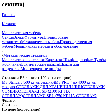
секцию)
Главная
-
Каталог
-
Металлическая мебель
Сейфы
Замки
Фурнитура
Цилиндровые
механизмы
Металлическая мебель
Производственная
мебель
Медицинская мебель и оборудование
-
Металлические стеллажи
Металлические стеллажи
Картотеки
Шкафы для офиса
Тумбы
мобильные
Бухгалтерские шкафы
Шкафы для
раздевалок
Многоящичные шкафы
-
Стеллажи ES легкие ( 120 кг на секцию)
MS Standart (500 кг на секцию)
MS PRO ( до 4000 кг на
секцию)
СТЕЛЛАЖИ ДЛЯ ХРАНЕНИЯ ШИН
СТЕЛЛАЖИ
COMBIK
СТЕЛЛАЖИ SB (2100 КГ НА
СТЕЛЛАЖ)
СТЕЛЛАЖИ SBL (750 КГ НА СТЕЛЛАЖ)
Фильтр:
Сортировка
По цене (возрастание)