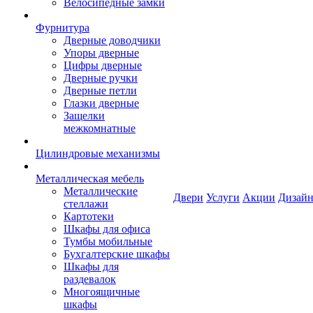
Велосипедные замки
Фурнитура
Дверные доводчики
Упоры дверные
Цифры дверные
Дверные ручки
Дверные петли
Глазки дверные
Защелки
межкомнатные
Цилиндровые механизмы
Металлическая мебель
Металлические
Двери
Услуги
Акции
Дизайн
стеллажи
Картотеки
Шкафы для офиса
Тумбы мобильные
Бухгалтерские шкафы
Шкафы для
раздевалок
Многоящичные
шкафы