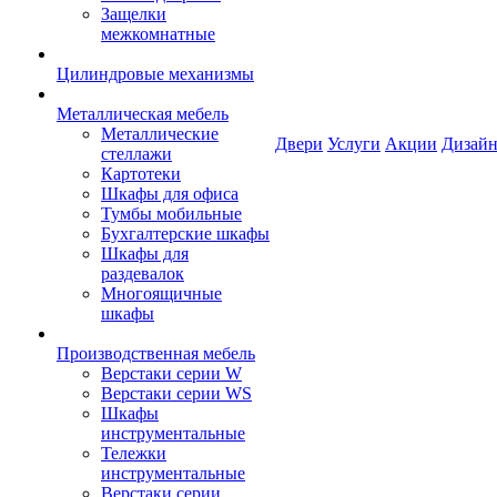
Защелки
межкомнатные
Цилиндровые механизмы
Металлическая мебель
Металлические
Двери
Услуги
Акции
Дизайн
стеллажи
Картотеки
Шкафы для офиса
Тумбы мобильные
Бухгалтерские шкафы
Шкафы для
раздевалок
Многоящичные
шкафы
Производственная мебель
Верстаки серии W
Верстаки серии WS
Шкафы
инструментальные
Тележки
инструментальные
Верстаки серии