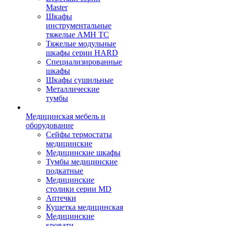
Master
Шкафы
инструментальные
тяжелые AMH TC
Тяжелые модульные
шкафы серии HARD
Cпециализированные
шкафы
Шкафы сушильные
Металлические
тумбы
Медицинская мебель и
оборудование
Сейфы термостаты
медицинские
Медицинские шкафы
Тумбы медицинские
подкатные
Медицинские
столики серии MD
Аптечки
Кушетка медицинская
Медицинские
кровати