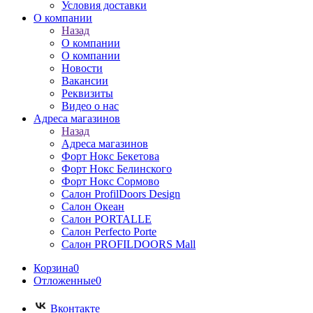
Условия доставки
О компании
Назад
О компании
О компании
Новости
Вакансии
Реквизиты
Видео о нас
Адреса магазинов
Назад
Адреса магазинов
Форт Нокс Бекетова
Форт Нокс Белинского
Форт Нокс Сормово
Салон ProfilDoors Design
Салон Океан
Салон PORTALLE
Салон Perfecto Portе
Салон PROFILDOORS Mall
Корзина
0
Отложенные
0
Вконтакте