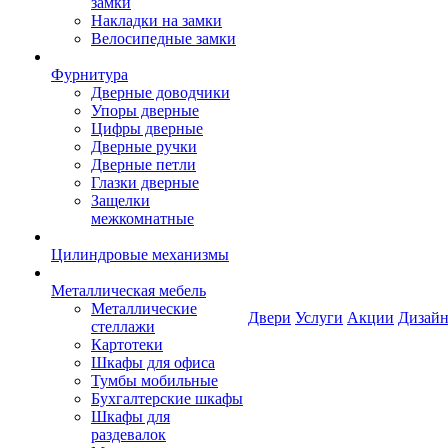
замки
Накладки на замки
Велосипедные замки
Фурнитура
Дверные доводчики
Упоры дверные
Цифры дверные
Дверные ручки
Дверные петли
Глазки дверные
Защелки
межкомнатные
Цилиндровые механизмы
Металлическая мебель
Металлические
Двери
Услуги
Акции
Дизайн
стеллажи
Картотеки
Шкафы для офиса
Тумбы мобильные
Бухгалтерские шкафы
Шкафы для
раздевалок