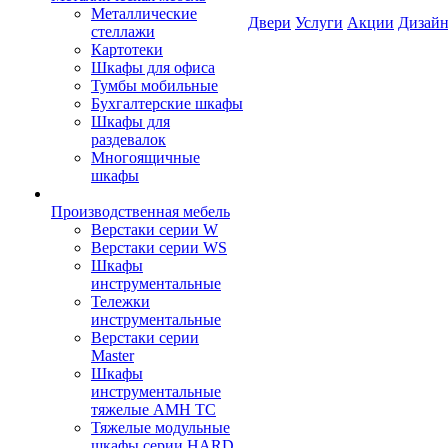
Металлические
Двери
Услуги
Акции
Дизайн
стеллажи
Картотеки
Шкафы для офиса
Тумбы мобильные
Бухгалтерские шкафы
Шкафы для
раздевалок
Многоящичные
шкафы
Производственная мебель
Верстаки серии W
Верстаки серии WS
Шкафы
инструментальные
Тележки
инструментальные
Верстаки серии
Master
Шкафы
инструментальные
тяжелые AMH TC
Тяжелые модульные
шкафы серии HARD