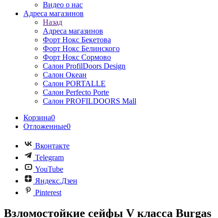
Видео о нас
Адреса магазинов
Назад
Адреса магазинов
Форт Нокс Бекетова
Форт Нокс Белинского
Форт Нокс Сормово
Салон ProfilDoors Design
Салон Океан
Салон PORTALLE
Салон Perfecto Portе
Салон PROFILDOORS Mall
Корзина
0
Отложенные
0
Вконтакте
Telegram
YouTube
Яндекс.Дзен
Pinterest
Взломостойкие сейфы V класса Burgas