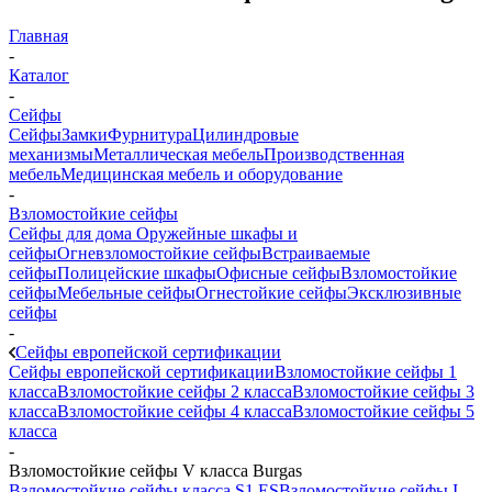
Главная
-
Каталог
-
Сейфы
Сейфы
Замки
Фурнитура
Цилиндровые
механизмы
Металлическая мебель
Производственная
мебель
Медицинская мебель и оборудование
-
Взломостойкие сейфы
Сейфы для дома
Оружейные шкафы и
сейфы
Огневзломостойкие сейфы
Встраиваемые
сейфы
Полицейские шкафы
Офисные сейфы
Взломостойкие
сейфы
Мебельные сейфы
Огнестойкие сейфы
Эксклюзивные
сейфы
-
Сейфы европейской сертификации
Сейфы европейской сертификации
Взломостойкие сейфы 1
класса
Взломостойкие сейфы 2 класса
Взломостойкие сейфы 3
класса
Взломостойкие сейфы 4 класcа
Взломостойкие сейфы 5
класса
-
Взломостойкие сейфы V класса Burgas
Взломостойкие сейфы класса S1 ES
Взломостойкие сейфы I