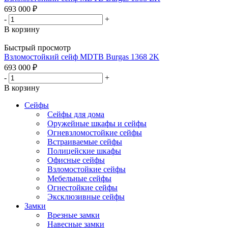
693 000
₽
-
+
В корзину
Быстрый просмотр
Взломостойкий сейф MDTB Burgas 1368 2K
693 000
₽
-
+
В корзину
Сейфы
Сейфы для дома
Оружейные шкафы и сейфы
Огневзломостойкие сейфы
Встраиваемые сейфы
Полицейские шкафы
Офисные сейфы
Взломостойкие сейфы
Мебельные сейфы
Огнестойкие сейфы
Эксклюзивные сейфы
Замки
Врезные замки
Навесные замки