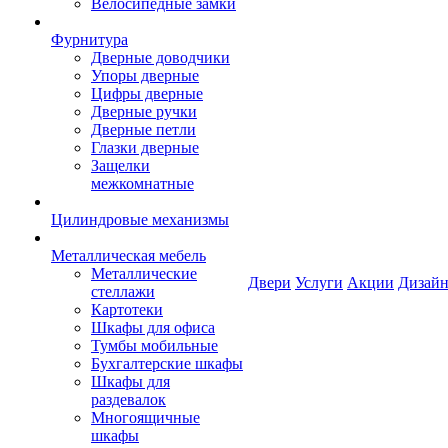
Велосипедные замки
Фурнитура
Дверные доводчики
Упоры дверные
Цифры дверные
Дверные ручки
Дверные петли
Глазки дверные
Защелки
межкомнатные
Цилиндровые механизмы
Металлическая мебель
Металлические
Двери
Услуги
Акции
Дизайн
стеллажи
Картотеки
Шкафы для офиса
Тумбы мобильные
Бухгалтерские шкафы
Шкафы для
раздевалок
Многоящичные
шкафы