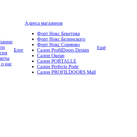
Адреса магазинов
и
Форт Нокс Бекетова
Форт Нокс Белинского
пании
Форт Нокс Сормово
ти
Ещё
Блог
Салон ProfilDoors Design
сии
Салон Океан
зиты
Салон PORTALLE
 о нас
Салон Perfecto Portе
Салон PROFILDOORS Mall