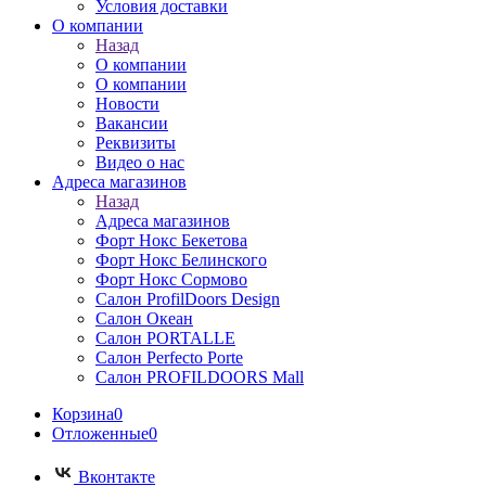
Условия доставки
О компании
Назад
О компании
О компании
Новости
Вакансии
Реквизиты
Видео о нас
Адреса магазинов
Назад
Адреса магазинов
Форт Нокс Бекетова
Форт Нокс Белинского
Форт Нокс Сормово
Салон ProfilDoors Design
Салон Океан
Салон PORTALLE
Салон Perfecto Portе
Салон PROFILDOORS Mall
Корзина
0
Отложенные
0
Вконтакте