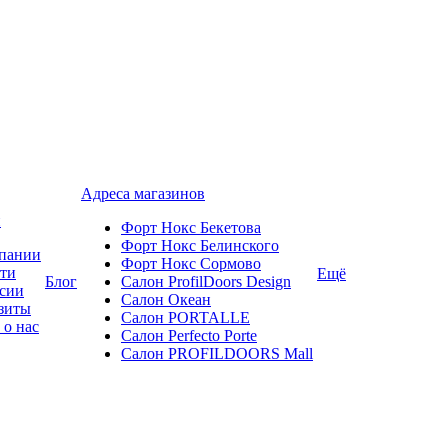
Адреса магазинов
и
Форт Нокс Бекетова
Форт Нокс Белинского
пании
Форт Нокс Сормово
ти
Ещё
Блог
Салон ProfilDoors Design
сии
Салон Океан
зиты
Салон PORTALLE
 о нас
Салон Perfecto Portе
Салон PROFILDOORS Mall