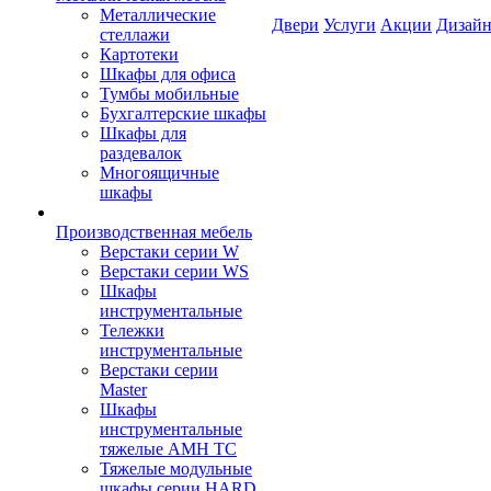
Металлические
Двери
Услуги
Акции
Дизайн
стеллажи
Картотеки
Шкафы для офиса
Тумбы мобильные
Бухгалтерские шкафы
Шкафы для
раздевалок
Многоящичные
шкафы
Производственная мебель
Верстаки серии W
Верстаки серии WS
Шкафы
инструментальные
Тележки
инструментальные
Верстаки серии
Master
Шкафы
инструментальные
тяжелые AMH TC
Тяжелые модульные
шкафы серии HARD