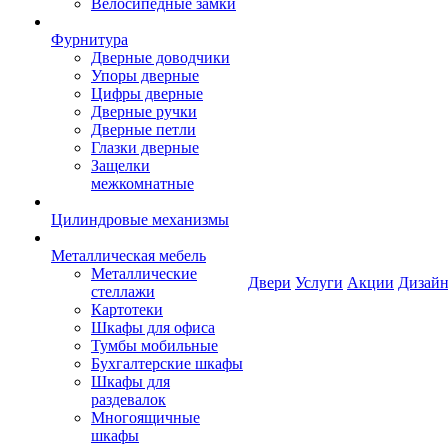
Велосипедные замки
Фурнитура
Дверные доводчики
Упоры дверные
Цифры дверные
Дверные ручки
Дверные петли
Глазки дверные
Защелки
межкомнатные
Цилиндровые механизмы
Металлическая мебель
Металлические
Двери
Услуги
Акции
Дизайн
стеллажи
Картотеки
Шкафы для офиса
Тумбы мобильные
Бухгалтерские шкафы
Шкафы для
раздевалок
Многоящичные
шкафы