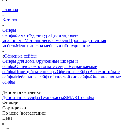
Главная
-
Каталог
-
Сейфы
Сейфы
Замки
Фурнитура
Цилиндровые
механизмы
Металлическая мебель
Производственная
мебель
Медицинская мебель и оборудование
-
Офисные сейфы
Сейфы для дома
Оружейные шкафы и
сейфы
Огневзломостойкие сейфы
Встраиваемые
сейфы
Полицейские шкафы
Офисные сейфы
Взломостойкие
сейфы
Мебельные сейфы
Огнестойкие сейфы
Эксклюзивные
сейфы
-
Депозитные ячейки
Депозитные сейфы
Темпокассы
SMART-сейфы
Фильтр:
Сортировка
По цене (возрастание)
Цена
Цена