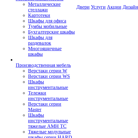
Металлические
Двери
Услуги
Акции
Дизайн
стеллажи
Картотеки
Шкафы для офиса
Тумбы мобильные
Бухгалтерские шкафы
Шкафы для
раздевалок
Многоящичные
шкафы
Производственная мебель
Верстаки серии W
Верстаки серии WS
Шкафы
инструментальные
Тележки
инструментальные
Верстаки серии
Master
Шкафы
инструментальные
тяжелые AMH TC
Тяжелые модульные
шкафы серии HARD