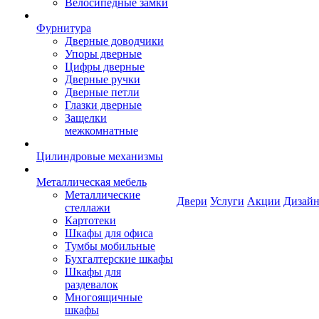
Велосипедные замки
Фурнитура
Дверные доводчики
Упоры дверные
Цифры дверные
Дверные ручки
Дверные петли
Глазки дверные
Защелки
межкомнатные
Цилиндровые механизмы
Металлическая мебель
Металлические
Двери
Услуги
Акции
Дизайн
стеллажи
Картотеки
Шкафы для офиса
Тумбы мобильные
Бухгалтерские шкафы
Шкафы для
раздевалок
Многоящичные
шкафы