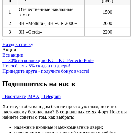
п
(руб.)
Отечественные накладные
1
1500
замки
2
ЗН «Mottura», ЗН «CR 2000»
2000
3
ЗН «Gerda»
2200
Назад к списку
Акции
Все акции
— 30% на коллекцию KU - KU Perfecto Porte
Новосёлам - 5% скидка на двери!
Приведите друга - получите бонус вместе!
Подпишитесь на нас в
Вконтакте
MAX
Telegram
Хотите, чтобы ваш дом был не просто уютным, но и по-
настоящему безопасным? В социальных сетях Форт Нокс вы
найдёте советы о том, как выбрать:
надёжные входные и межкомнатные двери;
современные замки с защитой от взлома и сейфы;