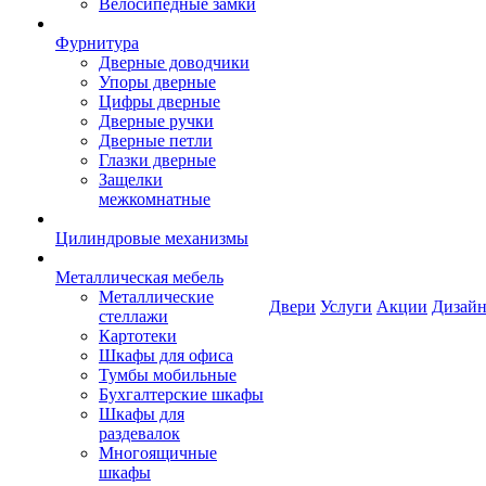
Велосипедные замки
Фурнитура
Дверные доводчики
Упоры дверные
Цифры дверные
Дверные ручки
Дверные петли
Глазки дверные
Защелки
межкомнатные
Цилиндровые механизмы
Металлическая мебель
Металлические
Двери
Услуги
Акции
Дизайн
стеллажи
Картотеки
Шкафы для офиса
Тумбы мобильные
Бухгалтерские шкафы
Шкафы для
раздевалок
Многоящичные
шкафы