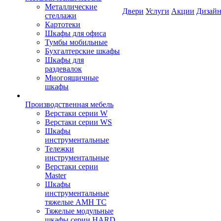
Металлические
Двери
Услуги
Акции
Дизайн
стеллажи
Картотеки
Шкафы для офиса
Тумбы мобильные
Бухгалтерские шкафы
Шкафы для
раздевалок
Многоящичные
шкафы
Производственная мебель
Верстаки серии W
Верстаки серии WS
Шкафы
инструментальные
Тележки
инструментальные
Верстаки серии
Master
Шкафы
инструментальные
тяжелые AMH TC
Тяжелые модульные
шкафы серии HARD