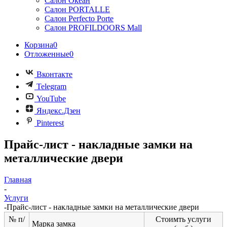
Салон Океан
Салон PORTALLE
Салон Perfecto Portе
Салон PROFILDOORS Mall
Корзина
0
Отложенные
0
Вконтакте
Telegram
YouTube
Яндекс.Дзен
Pinterest
Прайс-лист - накладные замки на
металлические двери
Главная
-
Услуги
-
Прайс-лист - накладные замки на металлические двери
№ п/
Стоимть услуги
Марка замка