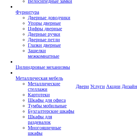
Велосипедные замки
Фурнитура
Дверные доводчики
Упоры дверные
Цифры дверные
Дверные ручки
Дверные петли
Глазки дверные
Защелки
межкомнатные
Цилиндровые механизмы
Металлическая мебель
Металлические
Двери
Услуги
Акции
Дизайн
стеллажи
Картотеки
Шкафы для офиса
Тумбы мобильные
Бухгалтерские шкафы
Шкафы для
раздевалок
Многоящичные
шкафы