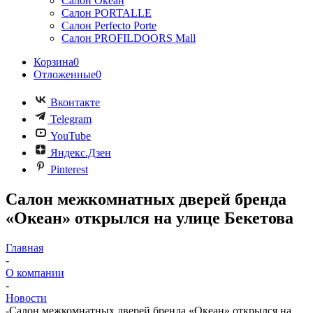
Салон Океан
Салон PORTALLE
Салон Perfecto Portе
Салон PROFILDOORS Mall
Корзина
0
Отложенные
0
Вконтакте
Telegram
YouTube
Яндекс.Дзен
Pinterest
Салон межкомнатных дверей бренда
«Океан» открылся на улице Бекетова
Главная
-
О компании
-
Новости
-
Салон межкомнатных дверей бренда «Океан» открылся на