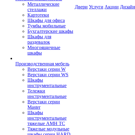
Металлические
Двери
Услуги
Акции
Дизайн
стеллажи
Картотеки
Шкафы для офиса
Тумбы мобильные
Бухгалтерские шкафы
Шкафы для
раздевалок
Многоящичные
шкафы
Производственная мебель
Верстаки серии W
Верстаки серии WS
Шкафы
инструментальные
Тележки
инструментальные
Верстаки серии
Master
Шкафы
инструментальные
тяжелые AMH TC
Тяжелые модульные
шкафы серии HARD