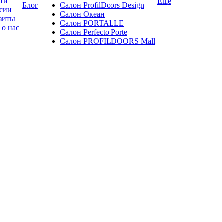
ти
Ещё
Блог
Салон ProfilDoors Design
сии
Салон Океан
зиты
Салон PORTALLE
 о нас
Салон Perfecto Portе
Салон PROFILDOORS Mall