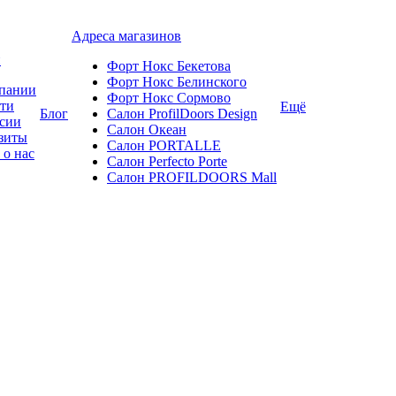
Адреса магазинов
и
Форт Нокс Бекетова
Форт Нокс Белинского
пании
Форт Нокс Сормово
ти
Ещё
Блог
Салон ProfilDoors Design
сии
Салон Океан
зиты
Салон PORTALLE
 о нас
Салон Perfecto Portе
Салон PROFILDOORS Mall