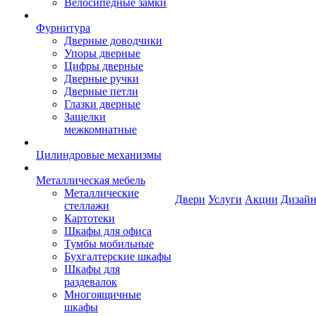
Велосипедные замки
Фурнитура
Дверные доводчики
Упоры дверные
Цифры дверные
Дверные ручки
Дверные петли
Глазки дверные
Защелки
межкомнатные
Цилиндровые механизмы
Металлическая мебель
Металлические
Двери
Услуги
Акции
Дизайн
стеллажи
Картотеки
Шкафы для офиса
Тумбы мобильные
Бухгалтерские шкафы
Шкафы для
раздевалок
Многоящичные
шкафы