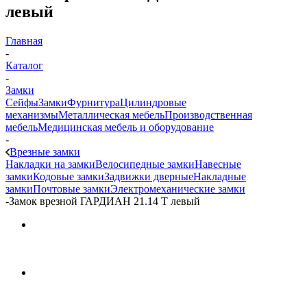
левый
Главная
-
Каталог
-
Замки
Сейфы
Замки
Фурнитура
Цилиндровые
механизмы
Металлическая мебель
Производственная
мебель
Медицинская мебель и оборудование
-
Врезные замки
Накладки на замки
Велосипедные замки
Навесные
замки
Кодовые замки
Задвижки дверные
Накладные
замки
Почтовые замки
Электромеханические замки
-
Замок врезной ГАРДИАН 21.14 Т левый