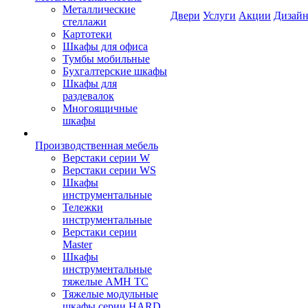
Металлические
Двери
Услуги
Акции
Дизайн
стеллажи
Картотеки
Шкафы для офиса
Тумбы мобильные
Бухгалтерские шкафы
Шкафы для
раздевалок
Многоящичные
шкафы
Производственная мебель
Верстаки серии W
Верстаки серии WS
Шкафы
инструментальные
Тележки
инструментальные
Верстаки серии
Master
Шкафы
инструментальные
тяжелые AMH TC
Тяжелые модульные
шкафы серии HARD