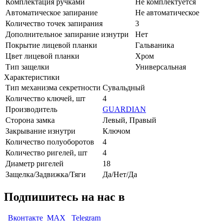
Комплектация ручками
Не комплектуется
Автоматическое запирание
Не автоматическое
Количество точек запирания
3
Дополнительное запирание изнутри
Нет
Покрытие лицевой планки
Гальваника
Цвет лицевой планки
Хром
Тип защелки
Универсальная
Характеристики
Тип механизма секретности
Сувальдный
Количество ключей, шт
4
Производитель
GUARDIAN
Сторона замка
Левый, Правый
Закрывание изнутри
Ключом
Количество полуоборотов
4
Количество ригелей, шт
4
Диаметр ригелей
18
Защелка/Задвижка/Тяги
Да/Нет/Да
Подпишитесь на нас в
Вконтакте
MAX
Telegram