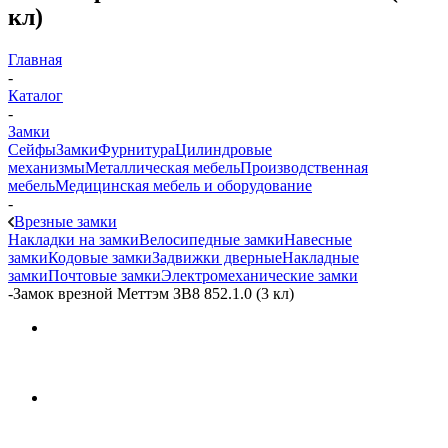
кл)
Главная
-
Каталог
-
Замки
Сейфы
Замки
Фурнитура
Цилиндровые
механизмы
Металлическая мебель
Производственная
мебель
Медицинская мебель и оборудование
-
Врезные замки
Накладки на замки
Велосипедные замки
Навесные
замки
Кодовые замки
Задвижки дверные
Накладные
замки
Почтовые замки
Электромеханические замки
-
Замок врезной Меттэм ЗВ8 852.1.0 (3 кл)