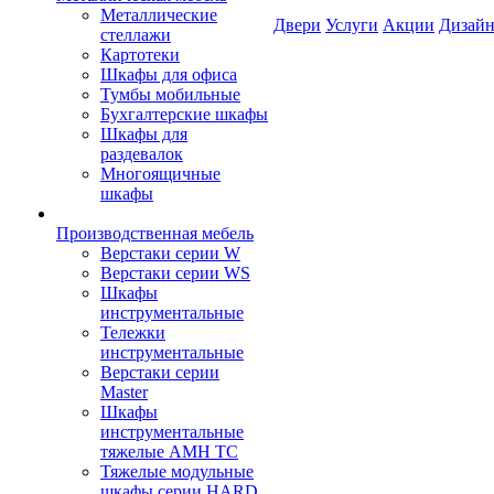
Металлические
Двери
Услуги
Акции
Дизайн
стеллажи
Картотеки
Шкафы для офиса
Тумбы мобильные
Бухгалтерские шкафы
Шкафы для
раздевалок
Многоящичные
шкафы
Производственная мебель
Верстаки серии W
Верстаки серии WS
Шкафы
инструментальные
Тележки
инструментальные
Верстаки серии
Master
Шкафы
инструментальные
тяжелые AMH TC
Тяжелые модульные
шкафы серии HARD