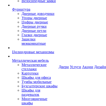
Велосипедные замки
Фурнитура
Дверные доводчики
Упоры дверные
Цифры дверные
Дверные ручки
Дверные петли
Глазки дверные
Защелки
межкомнатные
Цилиндровые механизмы
Металлическая мебель
Металлические
Двери
Услуги
Акции
Дизайн
стеллажи
Картотеки
Шкафы для офиса
Тумбы мобильные
Бухгалтерские шкафы
Шкафы для
раздевалок
Многоящичные
шкафы