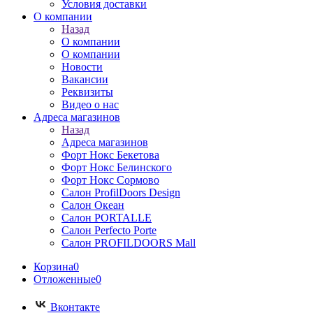
Условия доставки
О компании
Назад
О компании
О компании
Новости
Вакансии
Реквизиты
Видео о нас
Адреса магазинов
Назад
Адреса магазинов
Форт Нокс Бекетова
Форт Нокс Белинского
Форт Нокс Сормово
Салон ProfilDoors Design
Салон Океан
Салон PORTALLE
Салон Perfecto Portе
Салон PROFILDOORS Mall
Корзина
0
Отложенные
0
Вконтакте