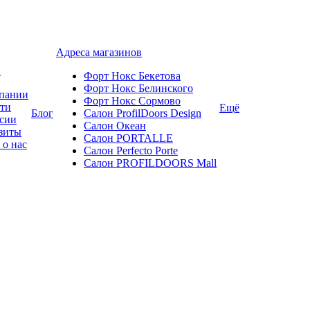
Адреса магазинов
и
Форт Нокс Бекетова
Форт Нокс Белинского
пании
Форт Нокс Сормово
ти
Ещё
Блог
Салон ProfilDoors Design
сии
Салон Океан
зиты
Салон PORTALLE
 о нас
Салон Perfecto Portе
Салон PROFILDOORS Mall