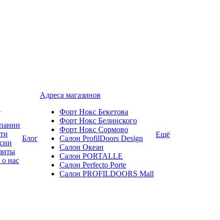
Адреса магазинов
и
Форт Нокс Бекетова
Форт Нокс Белинского
пании
Форт Нокс Сормово
ти
Ещё
Блог
Салон ProfilDoors Design
сии
Салон Океан
зиты
Салон PORTALLE
 о нас
Салон Perfecto Portе
Салон PROFILDOORS Mall