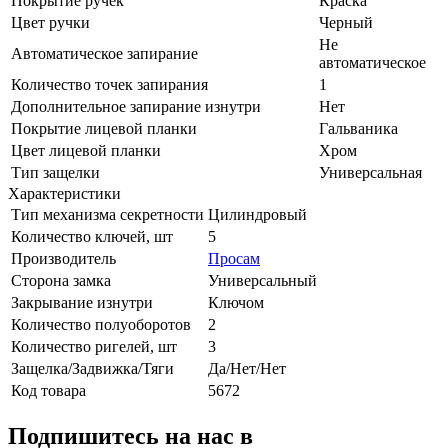
Покрытие ручек
Краска
Цвет ручки
Черный
Не
Автоматическое запирание
автоматическое
Количество точек запирания
1
Дополнительное запирание изнутри
Нет
Покрытие лицевой планки
Гальваника
Цвет лицевой планки
Хром
Тип защелки
Универсальная
Характеристики
Тип механизма секретности
Цилиндровый
Количество ключей, шт
5
Производитель
Просам
Сторона замка
Универсальный
Закрывание изнутри
Ключом
Количество полуоборотов
2
Количество ригелей, шт
3
Защелка/Задвижка/Тяги
Да/Нет/Нет
Код товара
5672
Подпишитесь на нас в