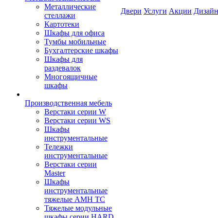
Металлические
Двери
Услуги
Акции
Дизайн
стеллажи
Картотеки
Шкафы для офиса
Тумбы мобильные
Бухгалтерские шкафы
Шкафы для
раздевалок
Многоящичные
шкафы
Производственная мебель
Верстаки серии W
Верстаки серии WS
Шкафы
инструментальные
Тележки
инструментальные
Верстаки серии
Master
Шкафы
инструментальные
тяжелые AMH TC
Тяжелые модульные
шкафы серии HARD