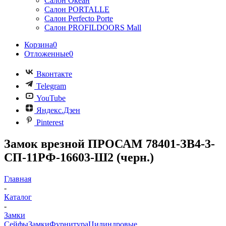
Салон Океан
Салон PORTALLE
Салон Perfecto Portе
Салон PROFILDOORS Mall
Корзина
0
Отложенные
0
Вконтакте
Telegram
YouTube
Яндекс.Дзен
Pinterest
Замок врезной ПРОСАМ 78401-ЗВ4-3-
СП-11РФ-16603-Ш2 (черн.)
Главная
-
Каталог
-
Замки
Сейфы
Замки
Фурнитура
Цилиндровые