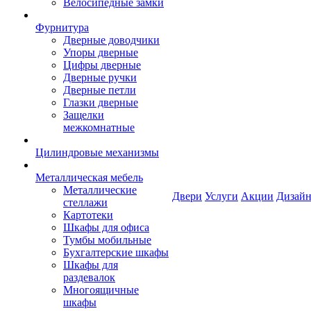
Велосипедные замки
Фурнитура
Дверные доводчики
Упоры дверные
Цифры дверные
Дверные ручки
Дверные петли
Глазки дверные
Защелки
межкомнатные
Цилиндровые механизмы
Металлическая мебель
Металлические
Двери
Услуги
Акции
Дизайн
стеллажи
Картотеки
Шкафы для офиса
Тумбы мобильные
Бухгалтерские шкафы
Шкафы для
раздевалок
Многоящичные
шкафы