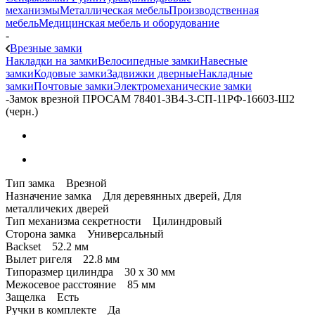
механизмы
Металлическая мебель
Производственная
мебель
Медицинская мебель и оборудование
-
Врезные замки
Накладки на замки
Велосипедные замки
Навесные
замки
Кодовые замки
Задвижки дверные
Накладные
замки
Почтовые замки
Электромеханические замки
-
Замок врезной ПРОСАМ 78401-ЗВ4-3-СП-11РФ-16603-Ш2
(черн.)
Тип замка Врезной
Назначение замка Для деревянных дверей, Для
металличеких дверей
Тип механизма секретности Цилиндровый
Сторона замка Универсальный
Backset 52.2 мм
Вылет ригеля 22.8 мм
Типоразмер цилиндра 30 x 30 мм
Межосевое расстояние 85 мм
Защелка Есть
Ручки в комплекте Да