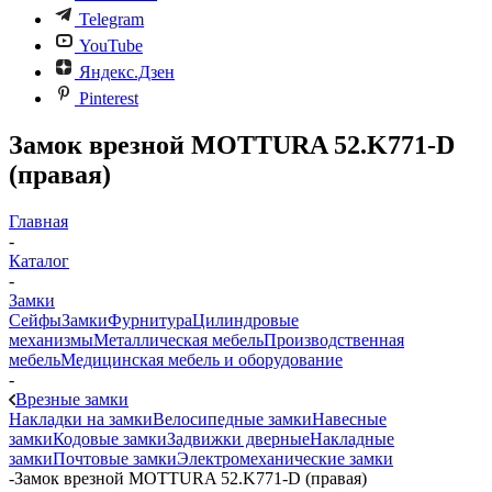
Telegram
YouTube
Яндекс.Дзен
Pinterest
Замок врезной MOTTURA 52.K771-D
(правая)
Главная
-
Каталог
-
Замки
Сейфы
Замки
Фурнитура
Цилиндровые
механизмы
Металлическая мебель
Производственная
мебель
Медицинская мебель и оборудование
-
Врезные замки
Накладки на замки
Велосипедные замки
Навесные
замки
Кодовые замки
Задвижки дверные
Накладные
замки
Почтовые замки
Электромеханические замки
-
Замок врезной MOTTURA 52.K771-D (правая)