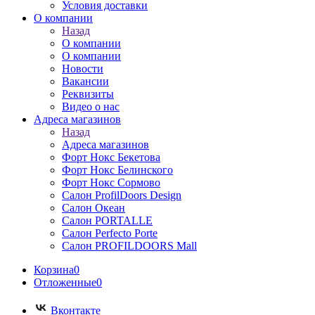
Условия доставки
О компании
Назад
О компании
О компании
Новости
Вакансии
Реквизиты
Видео о нас
Адреса магазинов
Назад
Адреса магазинов
Форт Нокс Бекетова
Форт Нокс Белинского
Форт Нокс Сормово
Салон ProfilDoors Design
Салон Океан
Салон PORTALLE
Салон Perfecto Portе
Салон PROFILDOORS Mall
Корзина
0
Отложенные
0
Вконтакте