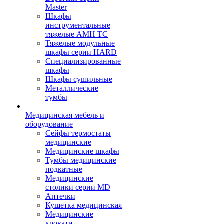
Master
Шкафы
инструментальные
тяжелые AMH TC
Тяжелые модульные
шкафы серии HARD
Cпециализированные
шкафы
Шкафы сушильные
Металлические
тумбы
Медицинская мебель и
оборудование
Сейфы термостаты
медицинские
Медицинские шкафы
Тумбы медицинские
подкатные
Медицинские
столики серии MD
Аптечки
Кушетка медицинская
Медицинские
кровати