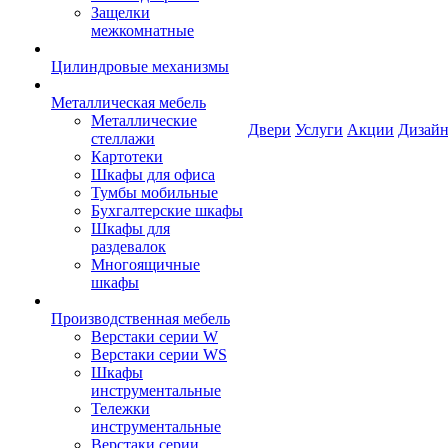
Защелки
межкомнатные
Цилиндровые механизмы
Металлическая мебель
Металлические
Двери
Услуги
Акции
Дизайн
стеллажи
Картотеки
Шкафы для офиса
Тумбы мобильные
Бухгалтерские шкафы
Шкафы для
раздевалок
Многоящичные
шкафы
Производственная мебель
Верстаки серии W
Верстаки серии WS
Шкафы
инструментальные
Тележки
инструментальные
Верстаки серии