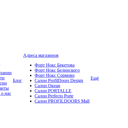
Адреса магазинов
и
Форт Нокс Бекетова
Форт Нокс Белинского
пании
Форт Нокс Сормово
ти
Ещё
Блог
Салон ProfilDoors Design
сии
Салон Океан
зиты
Салон PORTALLE
 о нас
Салон Perfecto Portе
Салон PROFILDOORS Mall