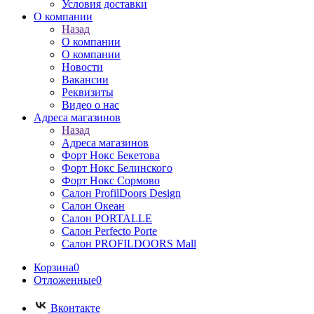
Условия доставки
О компании
Назад
О компании
О компании
Новости
Вакансии
Реквизиты
Видео о нас
Адреса магазинов
Назад
Адреса магазинов
Форт Нокс Бекетова
Форт Нокс Белинского
Форт Нокс Сормово
Салон ProfilDoors Design
Салон Океан
Салон PORTALLE
Салон Perfecto Portе
Салон PROFILDOORS Mall
Корзина
0
Отложенные
0
Вконтакте