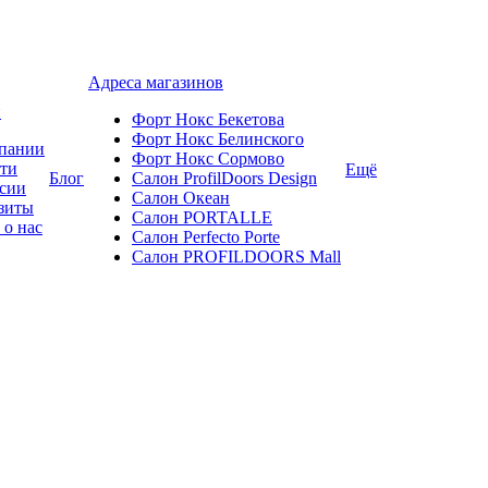
Адреса магазинов
и
Форт Нокс Бекетова
Форт Нокс Белинского
пании
Форт Нокс Сормово
ти
Ещё
Блог
Салон ProfilDoors Design
сии
Салон Океан
зиты
Салон PORTALLE
 о нас
Салон Perfecto Portе
Салон PROFILDOORS Mall