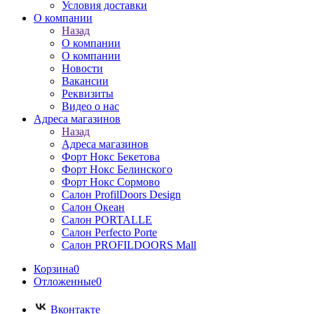
Условия доставки
О компании
Назад
О компании
О компании
Новости
Вакансии
Реквизиты
Видео о нас
Адреса магазинов
Назад
Адреса магазинов
Форт Нокс Бекетова
Форт Нокс Белинского
Форт Нокс Сормово
Салон ProfilDoors Design
Салон Океан
Салон PORTALLE
Салон Perfecto Portе
Салон PROFILDOORS Mall
Корзина
0
Отложенные
0
Вконтакте