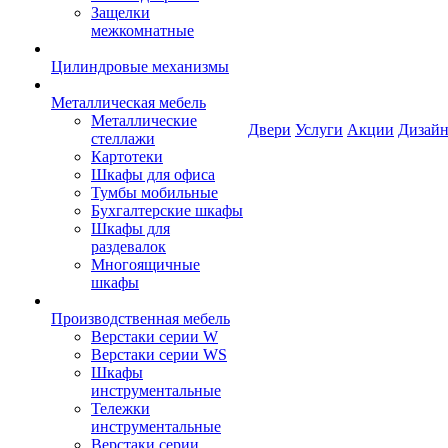
Защелки
межкомнатные
Цилиндровые механизмы
Металлическая мебель
Металлические
Двери
Услуги
Акции
Дизайн
стеллажи
Картотеки
Шкафы для офиса
Тумбы мобильные
Бухгалтерские шкафы
Шкафы для
раздевалок
Многоящичные
шкафы
Производственная мебель
Верстаки серии W
Верстаки серии WS
Шкафы
инструментальные
Тележки
инструментальные
Верстаки серии