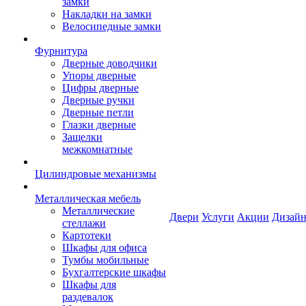
замки
Накладки на замки
Велосипедные замки
Фурнитура
Дверные доводчики
Упоры дверные
Цифры дверные
Дверные ручки
Дверные петли
Глазки дверные
Защелки
межкомнатные
Цилиндровые механизмы
Металлическая мебель
Металлические
Двери
Услуги
Акции
Дизайн
стеллажи
Картотеки
Шкафы для офиса
Тумбы мобильные
Бухгалтерские шкафы
Шкафы для
раздевалок