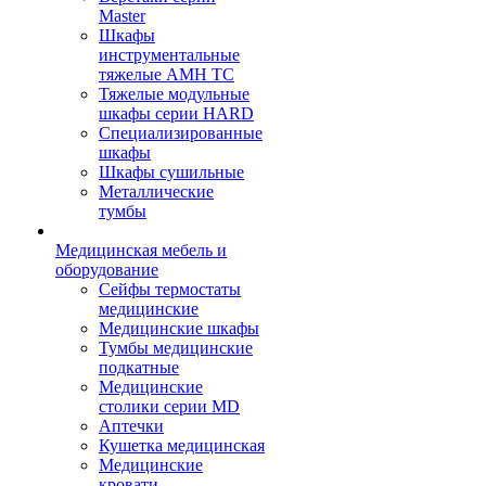
Master
Шкафы
инструментальные
тяжелые AMH TC
Тяжелые модульные
шкафы серии HARD
Cпециализированные
шкафы
Шкафы сушильные
Металлические
тумбы
Медицинская мебель и
оборудование
Сейфы термостаты
медицинские
Медицинские шкафы
Тумбы медицинские
подкатные
Медицинские
столики серии MD
Аптечки
Кушетка медицинская
Медицинские
кровати