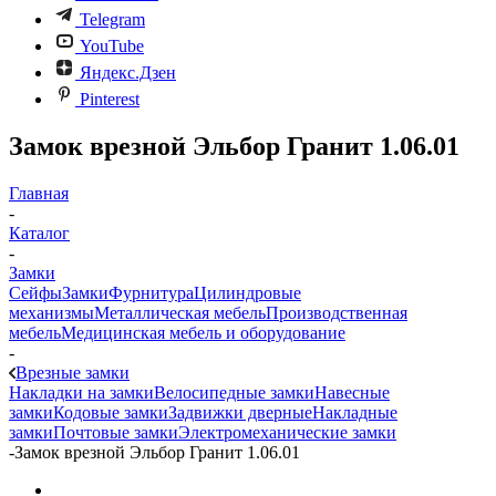
Telegram
YouTube
Яндекс.Дзен
Pinterest
Замок врезной Эльбор Гранит 1.06.01
Главная
-
Каталог
-
Замки
Сейфы
Замки
Фурнитура
Цилиндровые
механизмы
Металлическая мебель
Производственная
мебель
Медицинская мебель и оборудование
-
Врезные замки
Накладки на замки
Велосипедные замки
Навесные
замки
Кодовые замки
Задвижки дверные
Накладные
замки
Почтовые замки
Электромеханические замки
-
Замок врезной Эльбор Гранит 1.06.01