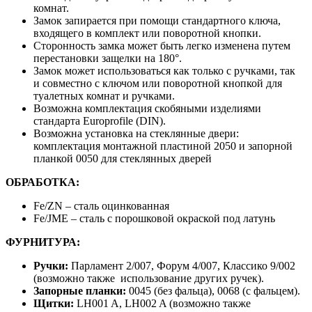
комнат.
Замок запирается при помощи стандартного ключа,
входящего в комплект или поворотной кнопки.
Сторонность замка может быть легко изменена путем
перестановки защелки на 180°.
Замок может использоваться как только с ручками, так
и совместно с ключом или поворотной кнопкой для
туалетных комнат и ручками.
Возможна комплектация скобяными изделиями
стандарта Europrofile (DIN).
Возможна установка на стеклянные двери:
комплектация монтажной пластиной 2050 и запорной
планкой 0050 для стеклянных дверей
ОБРАБОТКА:
Fe/ZN – сталь оцинкованная
Fe/JME – сталь с порошковой окраской под латунь
ФУРНИТУРА:
Ручки:
Парламент 2/007, Форум 4/007, Классико 9/002
(возможно также использование других ручек).
Запорные планки:
0045 (без фальца), 0068 (с фальцем).
Щитки:
LH001 A, LH002 A (возможно также