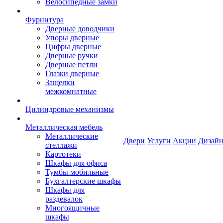
Велосипедные замки
Фурнитура
Дверные доводчики
Упоры дверные
Цифры дверные
Дверные ручки
Дверные петли
Глазки дверные
Защелки
межкомнатные
Цилиндровые механизмы
Металлическая мебель
Металлические
Двери
Услуги
Акции
Дизайн
стеллажи
Картотеки
Шкафы для офиса
Тумбы мобильные
Бухгалтерские шкафы
Шкафы для
раздевалок
Многоящичные
шкафы