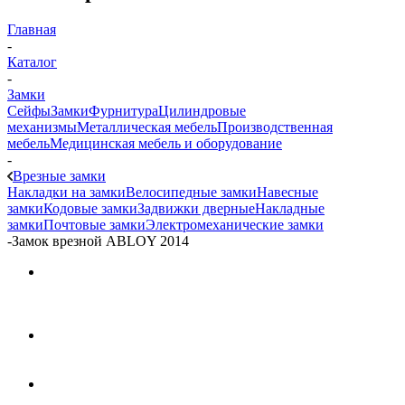
Главная
-
Каталог
-
Замки
Сейфы
Замки
Фурнитура
Цилиндровые
механизмы
Металлическая мебель
Производственная
мебель
Медицинская мебель и оборудование
-
Врезные замки
Накладки на замки
Велосипедные замки
Навесные
замки
Кодовые замки
Задвижки дверные
Накладные
замки
Почтовые замки
Электромеханические замки
-
Замок врезной ABLOY 2014