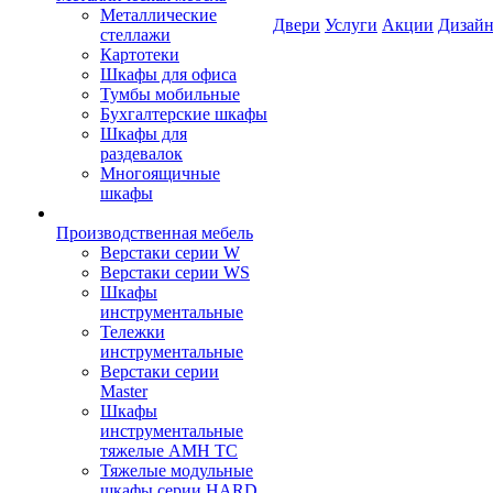
Металлические
Двери
Услуги
Акции
Дизайн
стеллажи
Картотеки
Шкафы для офиса
Тумбы мобильные
Бухгалтерские шкафы
Шкафы для
раздевалок
Многоящичные
шкафы
Производственная мебель
Верстаки серии W
Верстаки серии WS
Шкафы
инструментальные
Тележки
инструментальные
Верстаки серии
Master
Шкафы
инструментальные
тяжелые AMH TC
Тяжелые модульные
шкафы серии HARD