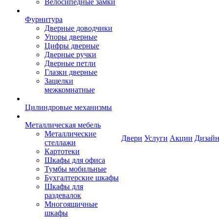
Велосипедные замки
Фурнитура
Дверные доводчики
Упоры дверные
Цифры дверные
Дверные ручки
Дверные петли
Глазки дверные
Защелки
межкомнатные
Цилиндровые механизмы
Металлическая мебель
Металлические
Двери
Услуги
Акции
Дизайн
стеллажи
Картотеки
Шкафы для офиса
Тумбы мобильные
Бухгалтерские шкафы
Шкафы для
раздевалок
Многоящичные
шкафы