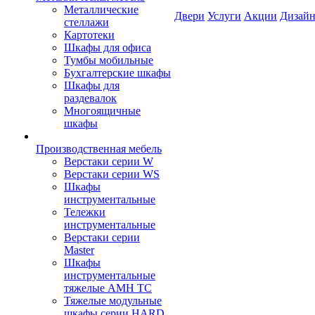
Металлические
Двери
Услуги
Акции
Дизайн
стеллажи
Картотеки
Шкафы для офиса
Тумбы мобильные
Бухгалтерские шкафы
Шкафы для
раздевалок
Многоящичные
шкафы
Производственная мебель
Верстаки серии W
Верстаки серии WS
Шкафы
инструментальные
Тележки
инструментальные
Верстаки серии
Master
Шкафы
инструментальные
тяжелые AMH TC
Тяжелые модульные
шкафы серии HARD