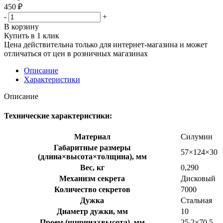
450
₽
-
+
В корзину
Купить в 1 клик
Цена действительна только для интернет-магазина и может
отличаться от цен в розничных магазинах
Описание
Характеристики
Описание
Технические характеристики:
Материал
Силумин
Габаритные размеры
57×124×30
(длина×высота×толщина), мм
Вес, кг
0,290
Механизм секрета
Дисковый
Количество секретов
7000
Дужка
Стальная
Диаметр дужки, мм
10
Проем (ширина×высота), мм
25,2×70,5