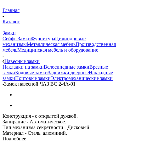
Главная
-
Каталог
-
Замки
Сейфы
Замки
Фурнитура
Цилиндровые
механизмы
Металлическая мебель
Производственная
мебель
Медицинская мебель и оборудование
-
Навесные замки
Накладки на замки
Велосипедные замки
Врезные
замки
Кодовые замки
Задвижки дверные
Накладные
замки
Почтовые замки
Электромеханические замки
-
Замок навесной ЧАЗ ВС 2-4А-01
Конструкция - с открытой дужкой.
Запирание - Автоматическое.
Тип механизма секретности - Дисковый.
Материал - Сталь, алюминий.
Подробнее