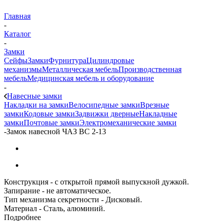
Главная
-
Каталог
-
Замки
Сейфы
Замки
Фурнитура
Цилиндровые
механизмы
Металлическая мебель
Производственная
мебель
Медицинская мебель и оборудование
-
Навесные замки
Накладки на замки
Велосипедные замки
Врезные
замки
Кодовые замки
Задвижки дверные
Накладные
замки
Почтовые замки
Электромеханические замки
-
Замок навесной ЧАЗ ВС 2-13
Конструкция - с открытой прямой выпускной дужкой.
Запирание - не автоматическое.
Тип механизма секретности - Дисковый.
Материал - Сталь, алюминий.
Подробнее