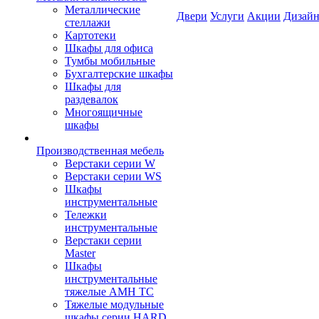
Металлические
Двери
Услуги
Акции
Дизайн
стеллажи
Картотеки
Шкафы для офиса
Тумбы мобильные
Бухгалтерские шкафы
Шкафы для
раздевалок
Многоящичные
шкафы
Производственная мебель
Верстаки серии W
Верстаки серии WS
Шкафы
инструментальные
Тележки
инструментальные
Верстаки серии
Master
Шкафы
инструментальные
тяжелые AMH TC
Тяжелые модульные
шкафы серии HARD