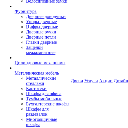
Велосипедные замки
Фурнитура
Дверные доводчики
Упоры дверные
Цифры дверные
Дверные ручки
Дверные петли
Глазки дверные
Защелки
межкомнатные
Цилиндровые механизмы
Металлическая мебель
Металлические
Двери
Услуги
Акции
Дизайн
стеллажи
Картотеки
Шкафы для офиса
Тумбы мобильные
Бухгалтерские шкафы
Шкафы для
раздевалок
Многоящичные
шкафы