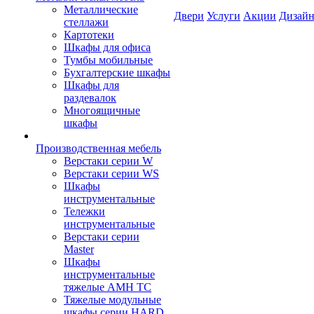
Металлические
Двери
Услуги
Акции
Дизайн
стеллажи
Картотеки
Шкафы для офиса
Тумбы мобильные
Бухгалтерские шкафы
Шкафы для
раздевалок
Многоящичные
шкафы
Производственная мебель
Верстаки серии W
Верстаки серии WS
Шкафы
инструментальные
Тележки
инструментальные
Верстаки серии
Master
Шкафы
инструментальные
тяжелые AMH TC
Тяжелые модульные
шкафы серии HARD