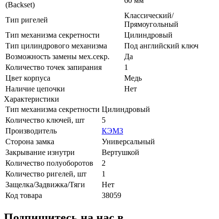
60 мм
(Backset)
Классический/
Тип ригелей
Прямоугольный
Тип механизма секретности
Цилиндровый
Тип цилиндрового механизма
Под английский ключ
Возможность замены мех.секр.
Да
Количество точек запирания
1
Цвет корпуса
Медь
Наличие цепочки
Нет
Характеристики
Тип механизма секретности
Цилиндровый
Количество ключей, шт
5
Производитель
КЭМЗ
Сторона замка
Универсальный
Закрывание изнутри
Вертушкой
Количество полуоборотов
2
Количество ригелей, шт
1
Защелка/Задвижка/Тяги
Нет
Код товара
38059
Подпишитесь на нас в