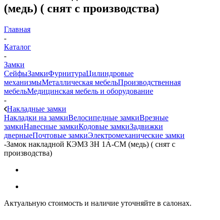
(медь) ( снят с производства)
Главная
-
Каталог
-
Замки
Сейфы
Замки
Фурнитура
Цилиндровые
механизмы
Металлическая мебель
Производственная
мебель
Медицинская мебель и оборудование
-
Накладные замки
Накладки на замки
Велосипедные замки
Врезные
замки
Навесные замки
Кодовые замки
Задвижки
дверные
Почтовые замки
Электромеханические замки
-
Замок накладной КЭМЗ ЗН 1А-СМ (медь) ( снят с
производства)
Актуальную стоимость и наличие уточняйте в салонах.