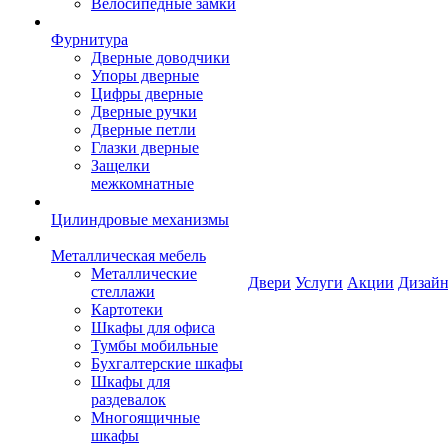
Велосипедные замки
Фурнитура
Дверные доводчики
Упоры дверные
Цифры дверные
Дверные ручки
Дверные петли
Глазки дверные
Защелки
межкомнатные
Цилиндровые механизмы
Металлическая мебель
Металлические
Двери
Услуги
Акции
Дизайн
стеллажи
Картотеки
Шкафы для офиса
Тумбы мобильные
Бухгалтерские шкафы
Шкафы для
раздевалок
Многоящичные
шкафы