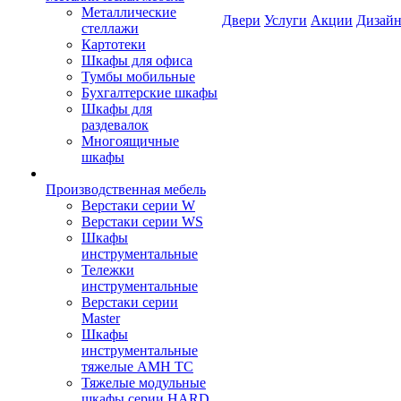
Металлические
Двери
Услуги
Акции
Дизайн
стеллажи
Картотеки
Шкафы для офиса
Тумбы мобильные
Бухгалтерские шкафы
Шкафы для
раздевалок
Многоящичные
шкафы
Производственная мебель
Верстаки серии W
Верстаки серии WS
Шкафы
инструментальные
Тележки
инструментальные
Верстаки серии
Master
Шкафы
инструментальные
тяжелые AMH TC
Тяжелые модульные
шкафы серии HARD