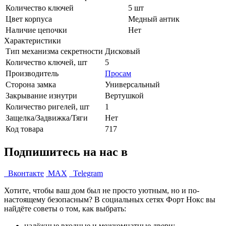
Количество ключей
5 шт
Цвет корпуса
Медный антик
Наличие цепочки
Нет
Характеристики
Тип механизма секретности
Дисковый
Количество ключей, шт
5
Производитель
Просам
Сторона замка
Универсальный
Закрывание изнутри
Вертушкой
Количество ригелей, шт
1
Защелка/Задвижка/Тяги
Нет
Код товара
717
Подпишитесь на нас в
Вконтакте
MAX
Telegram
Хотите, чтобы ваш дом был не просто уютным, но и по-
настоящему безопасным? В социальных сетях Форт Нокс вы
найдёте советы о том, как выбрать:
надёжные входные и межкомнатные двери;