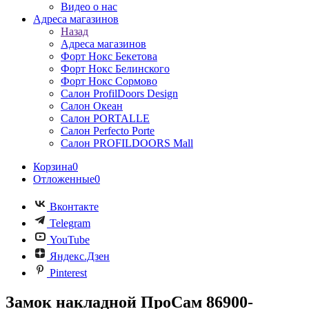
Видео о нас
Адреса магазинов
Назад
Адреса магазинов
Форт Нокс Бекетова
Форт Нокс Белинского
Форт Нокс Сормово
Салон ProfilDoors Design
Салон Океан
Салон PORTALLE
Салон Perfecto Portе
Салон PROFILDOORS Mall
Корзина
0
Отложенные
0
Вконтакте
Telegram
YouTube
Яндекс.Дзен
Pinterest
Замок накладной ПроСам 86900-