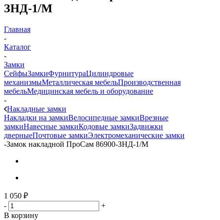
ЗНД-1/М
Главная
-
Каталог
-
Замки
Сейфы
Замки
Фурнитура
Цилиндровые
механизмы
Металлическая мебель
Производственная
мебель
Медицинская мебель и оборудование
-
Накладные замки
Накладки на замки
Велосипедные замки
Врезные
замки
Навесные замки
Кодовые замки
Задвижки
дверные
Почтовые замки
Электромеханические замки
-
Замок накладной ПроСам 86900-ЗНД-1/М
1 050
₽
-
+
В корзину