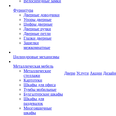
Велосипедные замки
Фурнитура
Дверные доводчики
Упоры дверные
Цифры дверные
Дверные ручки
Дверные петли
Глазки дверные
Защелки
межкомнатные
Цилиндровые механизмы
Металлическая мебель
Металлические
Двери
Услуги
Акции
Дизайн
стеллажи
Картотеки
Шкафы для офиса
Тумбы мобильные
Бухгалтерские шкафы
Шкафы для
раздевалок
Многоящичные
шкафы