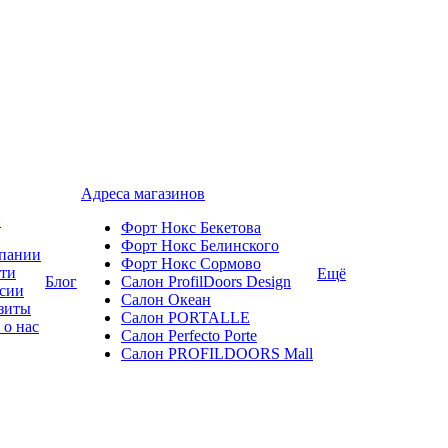
Адреса магазинов
и
Форт Нокс Бекетова
Форт Нокс Белинского
пании
Форт Нокс Сормово
ти
Ещё
Блог
Салон ProfilDoors Design
сии
Салон Океан
зиты
Салон PORTALLE
 о нас
Салон Perfecto Portе
Салон PROFILDOORS Mall