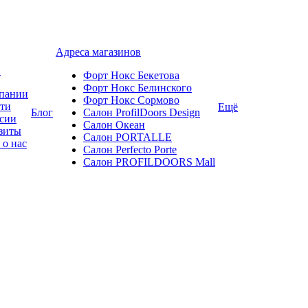
Адреса магазинов
и
Форт Нокс Бекетова
Форт Нокс Белинского
пании
Форт Нокс Сормово
ти
Ещё
Блог
Салон ProfilDoors Design
сии
Салон Океан
зиты
Салон PORTALLE
 о нас
Салон Perfecto Portе
Салон PROFILDOORS Mall