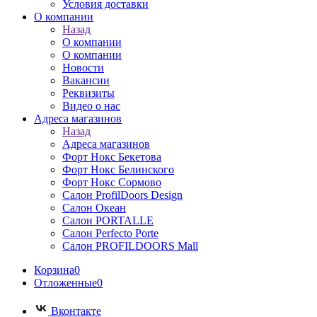
Условия доставки
О компании
Назад
О компании
О компании
Новости
Вакансии
Реквизиты
Видео о нас
Адреса магазинов
Назад
Адреса магазинов
Форт Нокс Бекетова
Форт Нокс Белинского
Форт Нокс Сормово
Салон ProfilDoors Design
Салон Океан
Салон PORTALLE
Салон Perfecto Portе
Салон PROFILDOORS Mall
Корзина
0
Отложенные
0
Вконтакте