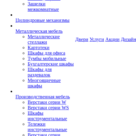
Защелки
межкомнатные
Цилиндровые механизмы
Металлическая мебель
Металлические
Двери
Услуги
Акции
Дизайн
стеллажи
Картотеки
Шкафы для офиса
Тумбы мобильные
Бухгалтерские шкафы
Шкафы для
раздевалок
Многоящичные
шкафы
Производственная мебель
Верстаки серии W
Верстаки серии WS
Шкафы
инструментальные
Тележки
инструментальные
Верстаки серии