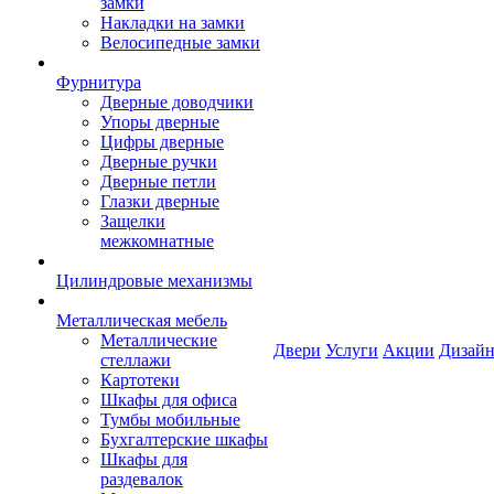
замки
Накладки на замки
Велосипедные замки
Фурнитура
Дверные доводчики
Упоры дверные
Цифры дверные
Дверные ручки
Дверные петли
Глазки дверные
Защелки
межкомнатные
Цилиндровые механизмы
Металлическая мебель
Металлические
Двери
Услуги
Акции
Дизайн
стеллажи
Картотеки
Шкафы для офиса
Тумбы мобильные
Бухгалтерские шкафы
Шкафы для
раздевалок