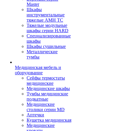
Master
Шкафы
инструментальные
тяжелые AMH TC
Тяжелые модульные
шкафы серии HARD
Cпециализированные
шкафы
Шкафы сушильные
Металлические
тумбы
Медицинская мебель и
оборудование
Сейфы термостаты
медицинские
Медицинские шкафы
Тумбы медицинские
подкатные
Медицинские
столики серии MD
Аптечки
Кушетка медицинская
Медицинские
кровати