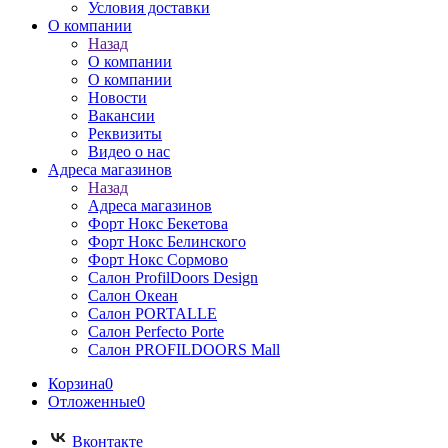
Условия доставки
О компании
Назад
О компании
О компании
Новости
Вакансии
Реквизиты
Видео о нас
Адреса магазинов
Назад
Адреса магазинов
Форт Нокс Бекетова
Форт Нокс Белинского
Форт Нокс Сормово
Салон ProfilDoors Design
Салон Океан
Салон PORTALLE
Салон Perfecto Portе
Салон PROFILDOORS Mall
Корзина
0
Отложенные
0
Вконтакте