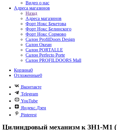
Видео о нас
Адреса магазинов
Назад
Адреса магазинов
Форт Нокс Бекетова
Форт Нокс Белинского
Форт Нокс Сормово
Салон ProfilDoors Design
Салон Океан
Салон PORTALLE
Салон Perfecto Portе
Салон PROFILDOORS Mall
Корзина
0
Отложенные
0
Вконтакте
Telegram
YouTube
Яндекс.Дзен
Pinterest
Цилиндровый механизм к ЗН1-М1 (