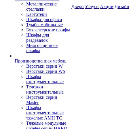
Металлические
Двери
Услуги
Акции
Дизайн
стеллажи
Картотеки
Шкафы для офиса
Тумбы мобильные
Бухгалтерские шкафы
Шкафы для
раздевалок
Многоящичные
шкафы
Производственная мебель
Верстаки серии W
Верстаки серии WS
Шкафы
инструментальные
Тележки
инструментальные
Верстаки серии
Master
Шкафы
инструментальные
тяжелые AMH TC
Тяжелые модульные
шкафы серии HARD