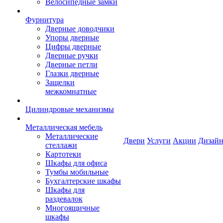
Велосипедные замки
Фурнитура
Дверные доводчики
Упоры дверные
Цифры дверные
Дверные ручки
Дверные петли
Глазки дверные
Защелки
межкомнатные
Цилиндровые механизмы
Металлическая мебель
Металлические
Двери
Услуги
Акции
Дизайн
стеллажи
Картотеки
Шкафы для офиса
Тумбы мобильные
Бухгалтерские шкафы
Шкафы для
раздевалок
Многоящичные
шкафы