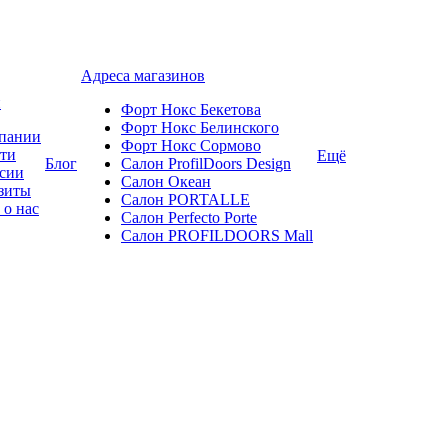
Адреса магазинов
и
Форт Нокс Бекетова
Форт Нокс Белинского
пании
Форт Нокс Сормово
ти
Ещё
Блог
Салон ProfilDoors Design
сии
Салон Океан
зиты
Салон PORTALLE
 о нас
Салон Perfecto Portе
Салон PROFILDOORS Mall