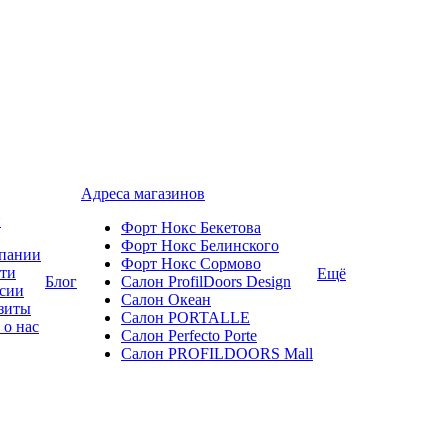
Адреса магазинов
и
Форт Нокс Бекетова
Форт Нокс Белинского
пании
Форт Нокс Сормово
ти
Ещё
Блог
Салон ProfilDoors Design
сии
Салон Океан
зиты
Салон PORTALLE
 о нас
Салон Perfecto Portе
Салон PROFILDOORS Mall