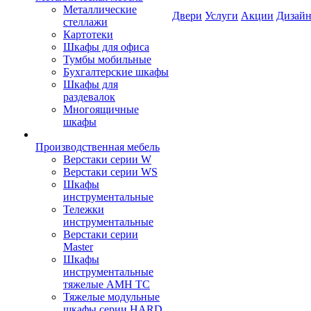
Металлические
Двери
Услуги
Акции
Дизайн
стеллажи
Картотеки
Шкафы для офиса
Тумбы мобильные
Бухгалтерские шкафы
Шкафы для
раздевалок
Многоящичные
шкафы
Производственная мебель
Верстаки серии W
Верстаки серии WS
Шкафы
инструментальные
Тележки
инструментальные
Верстаки серии
Master
Шкафы
инструментальные
тяжелые AMH TC
Тяжелые модульные
шкафы серии HARD