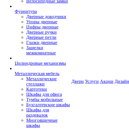
Велосипедные замки
Фурнитура
Дверные доводчики
Упоры дверные
Цифры дверные
Дверные ручки
Дверные петли
Глазки дверные
Защелки
межкомнатные
Цилиндровые механизмы
Металлическая мебель
Металлические
Двери
Услуги
Акции
Дизайн
стеллажи
Картотеки
Шкафы для офиса
Тумбы мобильные
Бухгалтерские шкафы
Шкафы для
раздевалок
Многоящичные
шкафы