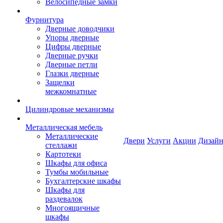
Велосипедные замки
Фурнитура
Дверные доводчики
Упоры дверные
Цифры дверные
Дверные ручки
Дверные петли
Глазки дверные
Защелки
межкомнатные
Цилиндровые механизмы
Металлическая мебель
Металлические
Двери
Услуги
Акции
Дизайн
стеллажи
Картотеки
Шкафы для офиса
Тумбы мобильные
Бухгалтерские шкафы
Шкафы для
раздевалок
Многоящичные
шкафы