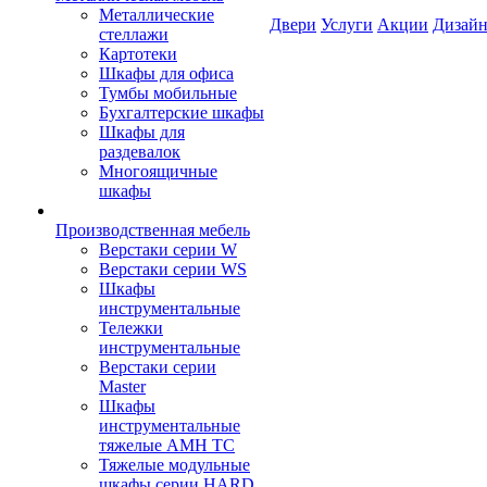
Металлические
Двери
Услуги
Акции
Дизайн
стеллажи
Картотеки
Шкафы для офиса
Тумбы мобильные
Бухгалтерские шкафы
Шкафы для
раздевалок
Многоящичные
шкафы
Производственная мебель
Верстаки серии W
Верстаки серии WS
Шкафы
инструментальные
Тележки
инструментальные
Верстаки серии
Master
Шкафы
инструментальные
тяжелые AMH TC
Тяжелые модульные
шкафы серии HARD