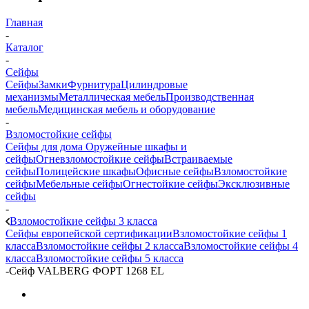
Главная
-
Каталог
-
Сейфы
Сейфы
Замки
Фурнитура
Цилиндровые
механизмы
Металлическая мебель
Производственная
мебель
Медицинская мебель и оборудование
-
Взломостойкие сейфы
Сейфы для дома
Оружейные шкафы и
сейфы
Огневзломостойкие сейфы
Встраиваемые
сейфы
Полицейские шкафы
Офисные сейфы
Взломостойкие
сейфы
Мебельные сейфы
Огнестойкие сейфы
Эксклюзивные
сейфы
-
Взломостойкие сейфы 3 класса
Сейфы европейской сертификации
Взломостойкие сейфы 1
класса
Взломостойкие сейфы 2 класса
Взломостойкие сейфы 4
класcа
Взломостойкие сейфы 5 класса
-
Сейф VALBERG ФОРТ 1268 EL