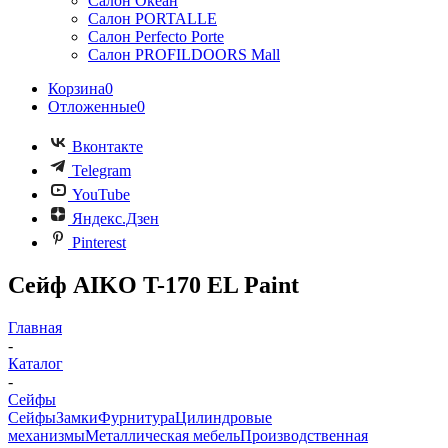
Салон Океан
Салон PORTALLE
Салон Perfecto Portе
Салон PROFILDOORS Mall
Корзина
0
Отложенные
0
Вконтакте
Telegram
YouTube
Яндекс.Дзен
Pinterest
Сейф AIKO T-170 EL Paint
Главная
-
Каталог
-
Сейфы
Сейфы
Замки
Фурнитура
Цилиндровые
механизмы
Металлическая мебель
Производственная