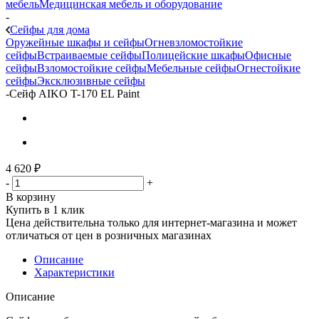
мебель
Медицинская мебель и оборудование
-
Сейфы для дома
Оружейные шкафы и сейфы
Огневзломостойкие
сейфы
Встраиваемые сейфы
Полицейские шкафы
Офисные
сейфы
Взломостойкие сейфы
Мебельные сейфы
Огнестойкие
сейфы
Эксклюзивные сейфы
-
Сейф AIKO T-170 EL Paint
4 620
₽
-
+
В корзину
Купить в 1 клик
Цена действительна только для интернет-магазина и может
отличаться от цен в розничных магазинах
Описание
Характеристики
Описание