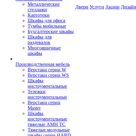
Металлические
Двери
Услуги
Акции
Дизайн
стеллажи
Картотеки
Шкафы для офиса
Тумбы мобильные
Бухгалтерские шкафы
Шкафы для
раздевалок
Многоящичные
шкафы
Производственная мебель
Верстаки серии W
Верстаки серии WS
Шкафы
инструментальные
Тележки
инструментальные
Верстаки серии
Master
Шкафы
инструментальные
тяжелые AMH TC
Тяжелые модульные
шкафы серии HARD