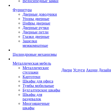
Велосипедные замки
Фурнитура
Дверные доводчики
Упоры дверные
Цифры дверные
Дверные ручки
Дверные петли
Глазки дверные
Защелки
межкомнатные
Цилиндровые механизмы
Металлическая мебель
Металлические
Двери
Услуги
Акции
Дизайн
стеллажи
Картотеки
Шкафы для офиса
Тумбы мобильные
Бухгалтерские шкафы
Шкафы для
раздевалок
Многоящичные
шкафы