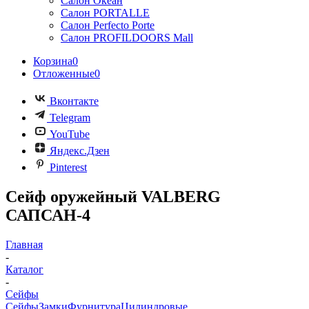
Салон Океан
Салон PORTALLE
Салон Perfecto Portе
Салон PROFILDOORS Mall
Корзина
0
Отложенные
0
Вконтакте
Telegram
YouTube
Яндекс.Дзен
Pinterest
Сейф оружейный VALBERG
САПСАН-4
Главная
-
Каталог
-
Сейфы
Сейфы
Замки
Фурнитура
Цилиндровые