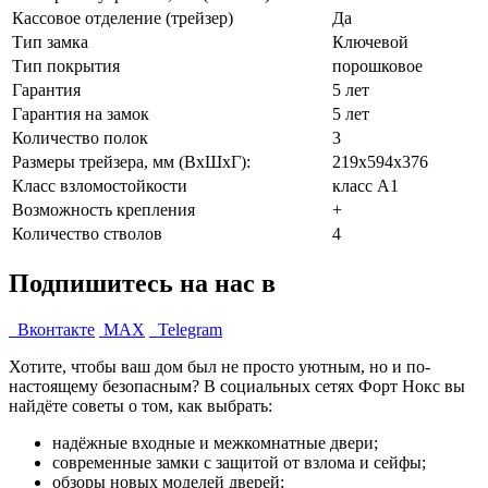
Кассовое отделение (трейзер)
Да
Тип замка
Ключевой
Тип покрытия
порошковое
Гарантия
5 лет
Гарантия на замок
5 лет
Количество полок
3
Размеры трейзера, мм (ВхШхГ):
219х594х376
Класс взломостойкости
класс А1
Возможность крепления
+
Количество стволов
4
Подпишитесь на нас в
Вконтакте
MAX
Telegram
Хотите, чтобы ваш дом был не просто уютным, но и по-
настоящему безопасным? В социальных сетях Форт Нокс вы
найдёте советы о том, как выбрать:
надёжные входные и межкомнатные двери;
современные замки с защитой от взлома и сейфы;
обзоры новых моделей дверей;