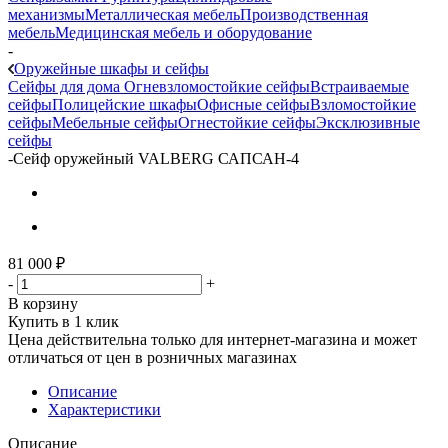
механизмы
Металлическая мебель
Производственная
мебель
Медицинская мебель и оборудование
-
Оружейные шкафы и сейфы
Сейфы для дома
Огневзломостойкие сейфы
Встраиваемые
сейфы
Полицейские шкафы
Офисные сейфы
Взломостойкие
сейфы
Мебельные сейфы
Огнестойкие сейфы
Эксклюзивные
сейфы
-
Сейф оружейный VALBERG САПСАН-4
81 000
₽
-
+
В корзину
Купить в 1 клик
Цена действительна только для интернет-магазина и может
отличаться от цен в розничных магазинах
Описание
Характеристики
Описание