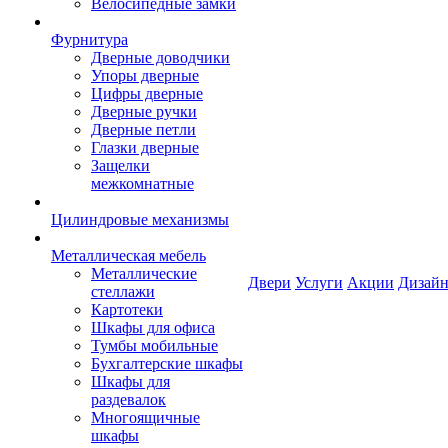
Велосипедные замки
Фурнитура
Дверные доводчики
Упоры дверные
Цифры дверные
Дверные ручки
Дверные петли
Глазки дверные
Защелки
межкомнатные
Цилиндровые механизмы
Металлическая мебель
Металлические
Двери
Услуги
Акции
Дизайн
стеллажи
Картотеки
Шкафы для офиса
Тумбы мобильные
Бухгалтерские шкафы
Шкафы для
раздевалок
Многоящичные
шкафы