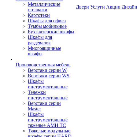
Металлические
Двери
Услуги
Акции
Дизайн
стеллажи
Картотеки
Шкафы для офиса
Тумбы мобильные
Бухгалтерские шкафы
Шкафы для
раздевалок
Многоящичные
шкафы
Производственная мебель
Верстаки серии W
Верстаки серии WS
Шкафы
инструментальные
Тележки
инструментальные
Верстаки серии
Master
Шкафы
инструментальные
тяжелые AMH TC
Тяжелые модульные
шкафы серии HARD