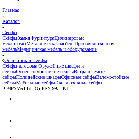
Главная
-
Каталог
-
Сейфы
Сейфы
Замки
Фурнитура
Цилиндровые
механизмы
Металлическая мебель
Производственная
мебель
Медицинская мебель и оборудование
-
Огнестойкие сейфы
Сейфы для дома
Оружейные шкафы и
сейфы
Огневзломостойкие сейфы
Встраиваемые
сейфы
Полицейские шкафы
Офисные сейфы
Взломостойкие
сейфы
Мебельные сейфы
Эксклюзивные сейфы
-
Сейф VALBERG FRS-99.T-KL