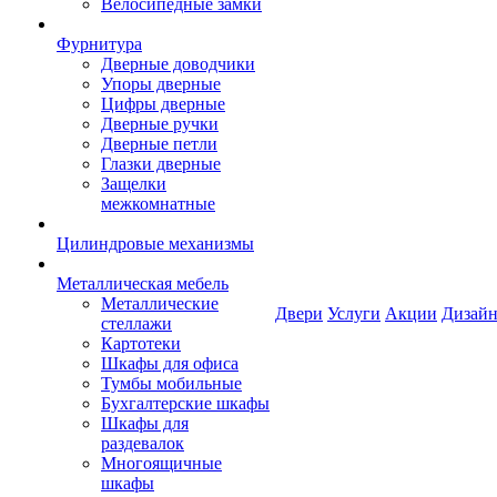
Велосипедные замки
Фурнитура
Дверные доводчики
Упоры дверные
Цифры дверные
Дверные ручки
Дверные петли
Глазки дверные
Защелки
межкомнатные
Цилиндровые механизмы
Металлическая мебель
Металлические
Двери
Услуги
Акции
Дизайн
стеллажи
Картотеки
Шкафы для офиса
Тумбы мобильные
Бухгалтерские шкафы
Шкафы для
раздевалок
Многоящичные
шкафы