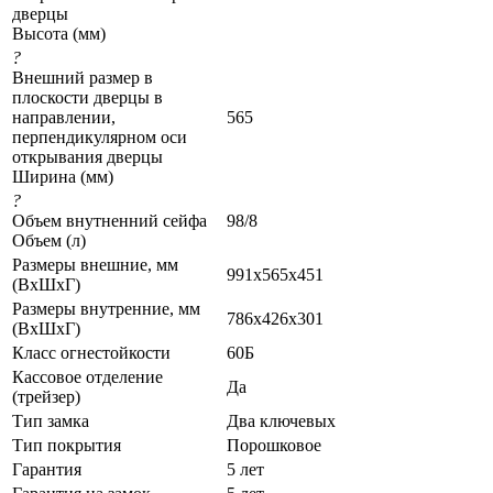
дверцы
Высота (мм)
?
Внешний размер в
плоскости дверцы в
направлении,
565
перпендикулярном оси
открывания дверцы
Ширина (мм)
?
Объем внутненний сейфа
98/8
Объем (л)
Размеры внешние, мм
991x565x451
(ВхШхГ)
Размеры внутренние, мм
786x426x301
(ВхШхГ)
Класс огнестойкости
60Б
Кассовое отделение
Да
(трейзер)
Тип замка
Два ключевых
Тип покрытия
Порошковое
Гарантия
5 лет