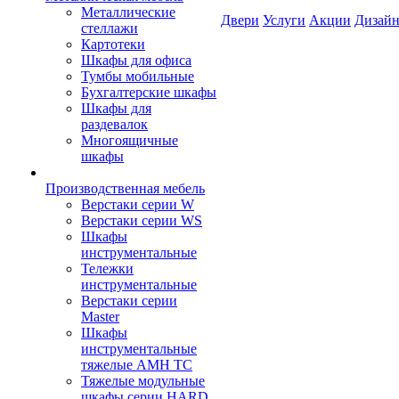
Металлические
Двери
Услуги
Акции
Дизайн
стеллажи
Картотеки
Шкафы для офиса
Тумбы мобильные
Бухгалтерские шкафы
Шкафы для
раздевалок
Многоящичные
шкафы
Производственная мебель
Верстаки серии W
Верстаки серии WS
Шкафы
инструментальные
Тележки
инструментальные
Верстаки серии
Master
Шкафы
инструментальные
тяжелые AMH TC
Тяжелые модульные
шкафы серии HARD