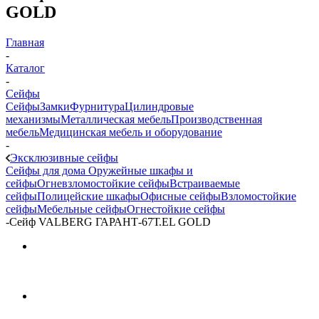
GOLD
Главная
-
Каталог
-
Сейфы
Сейфы
Замки
Фурнитура
Цилиндровые
механизмы
Металлическая мебель
Производственная
мебель
Медицинская мебель и оборудование
-
Эксклюзивные сейфы
Сейфы для дома
Оружейные шкафы и
сейфы
Огневзломостойкие сейфы
Встраиваемые
сейфы
Полицейские шкафы
Офисные сейфы
Взломостойкие
сейфы
Мебельные сейфы
Огнестойкие сейфы
-
Сейф VALBERG ГАРАНТ-67Т.EL GOLD