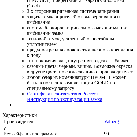
(ПРОМЕТ), покрытыми 24-каратным золотом
(Gold)
3-х сторонняя ригельная система запирания
защита замка и ригелей от высверливания и
выбивания
система блокировки ригельного механизма при
выбивании замка
тепловой замок, усиленный огнестойким
уплотнителем
предусмотрена возможность анкерного крепления
к полу
тип покрытия: лак, внутренняя отделка – бархат
базовые цвета: черный, вишня. Возможна окраска
в другие цвета по согласованию с производителем
любой сейф из номенклатуры ПРОМЕТ может
быть исполнен в комплектации GOLD по
специальному запросу
Сертификат соответствия Ростест
Инструкция по эксплуатации замка
Характеристики
Производитель
Valberg
?
Вес сейфа в килограммах
99