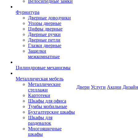
Велосипедные замки
Фурнитура
Дверные доводчики
Упоры дверные
Цифры дверные
Дверные ручки
Дверные петли
Глазки дверные
Защелки
межкомнатные
Цилиндровые механизмы
Металлическая мебель
Металлические
Двери
Услуги
Акции
Дизайн
стеллажи
Картотеки
Шкафы для офиса
Тумбы мобильные
Бухгалтерские шкафы
Шкафы для
раздевалок
Многоящичные
шкафы