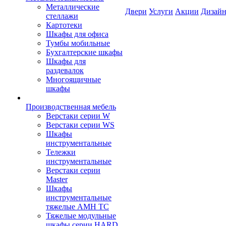
Металлические
Двери
Услуги
Акции
Дизайн
стеллажи
Картотеки
Шкафы для офиса
Тумбы мобильные
Бухгалтерские шкафы
Шкафы для
раздевалок
Многоящичные
шкафы
Производственная мебель
Верстаки серии W
Верстаки серии WS
Шкафы
инструментальные
Тележки
инструментальные
Верстаки серии
Master
Шкафы
инструментальные
тяжелые AMH TC
Тяжелые модульные
шкафы серии HARD