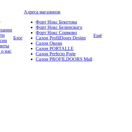
Адреса магазинов
и
Форт Нокс Бекетова
Форт Нокс Белинского
пании
Форт Нокс Сормово
ти
Ещё
Блог
Салон ProfilDoors Design
сии
Салон Океан
зиты
Салон PORTALLE
 о нас
Салон Perfecto Portе
Салон PROFILDOORS Mall