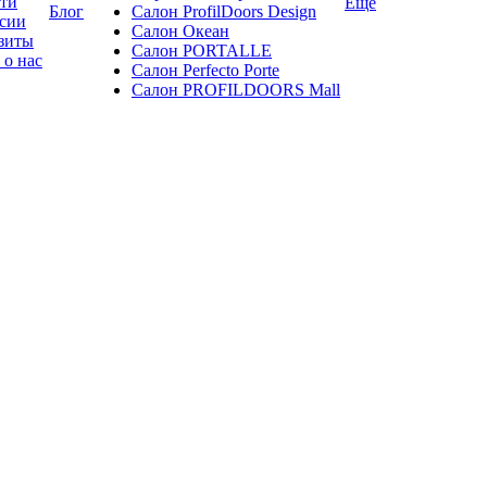
ти
Ещё
Блог
Салон ProfilDoors Design
сии
Салон Океан
зиты
Салон PORTALLE
 о нас
Салон Perfecto Portе
Салон PROFILDOORS Mall