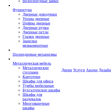
Велосипедные замки
Фурнитура
Дверные доводчики
Упоры дверные
Цифры дверные
Дверные ручки
Дверные петли
Глазки дверные
Защелки
межкомнатные
Цилиндровые механизмы
Металлическая мебель
Металлические
Двери
Услуги
Акции
Дизайн
стеллажи
Картотеки
Шкафы для офиса
Тумбы мобильные
Бухгалтерские шкафы
Шкафы для
раздевалок
Многоящичные
шкафы