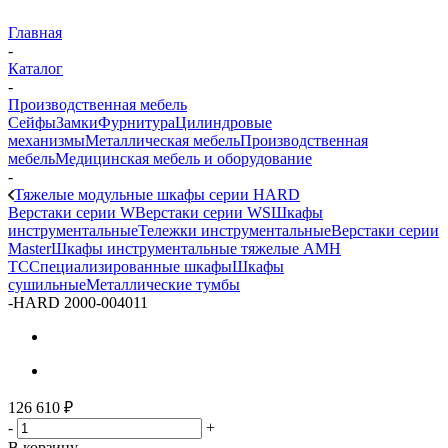
Главная
-
Каталог
-
Производственная мебель
Сейфы
Замки
Фурнитура
Цилиндровые
механизмы
Металлическая мебель
Производственная
мебель
Медицинская мебель и оборудование
-
Тяжелые модульные шкафы серии HARD
Верстаки серии W
Верстаки серии WS
Шкафы
инструментальные
Тележки инструментальные
Верстаки серии
Master
Шкафы инструментальные тяжелые AMH
TC
Cпециализированные шкафы
Шкафы
сушильные
Металлические тумбы
-
HARD 2000-004011
126 610
₽
-
+
В корзину