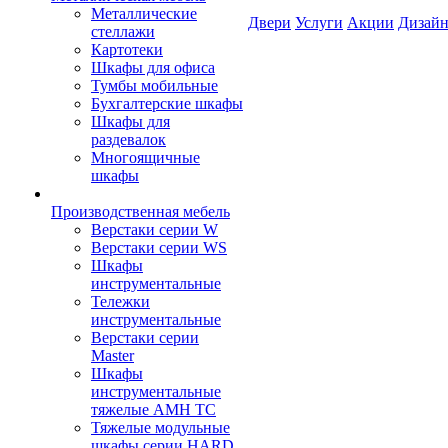
Металлические
Двери
Услуги
Акции
Дизайн
стеллажи
Картотеки
Шкафы для офиса
Тумбы мобильные
Бухгалтерские шкафы
Шкафы для
раздевалок
Многоящичные
шкафы
Производственная мебель
Верстаки серии W
Верстаки серии WS
Шкафы
инструментальные
Тележки
инструментальные
Верстаки серии
Master
Шкафы
инструментальные
тяжелые AMH TC
Тяжелые модульные
шкафы серии HARD