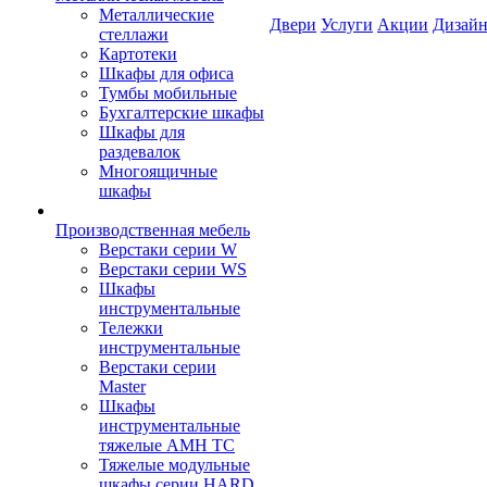
Металлические
Двери
Услуги
Акции
Дизайн
стеллажи
Картотеки
Шкафы для офиса
Тумбы мобильные
Бухгалтерские шкафы
Шкафы для
раздевалок
Многоящичные
шкафы
Производственная мебель
Верстаки серии W
Верстаки серии WS
Шкафы
инструментальные
Тележки
инструментальные
Верстаки серии
Master
Шкафы
инструментальные
тяжелые AMH TC
Тяжелые модульные
шкафы серии HARD