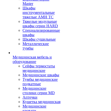
Master
Шкафы
инструментальные
тяжелые AMH TC
Тяжелые модульные
шкафы серии HARD
Cпециализированные
шкафы
Шкафы сушильные
Металлические
тумбы
Медицинская мебель и
оборудование
Сейфы термостаты
медицинские
Медицинские шкафы
Тумбы медицинские
подкатные
Медицинские
столики серии MD
Аптечки
Кушетка медицинская
Медицинские
кровати