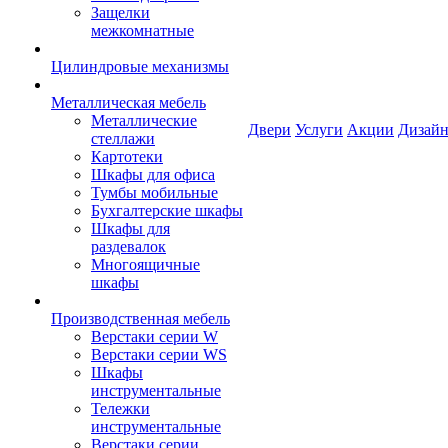
Защелки
межкомнатные
Цилиндровые механизмы
Металлическая мебель
Металлические
Двери
Услуги
Акции
Дизайн
стеллажи
Картотеки
Шкафы для офиса
Тумбы мобильные
Бухгалтерские шкафы
Шкафы для
раздевалок
Многоящичные
шкафы
Производственная мебель
Верстаки серии W
Верстаки серии WS
Шкафы
инструментальные
Тележки
инструментальные
Верстаки серии