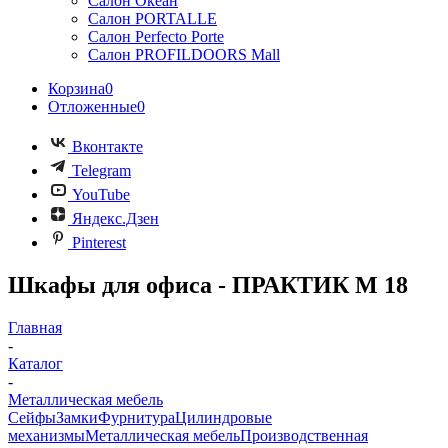
Салон Океан
Салон PORTALLE
Салон Perfecto Portе
Салон PROFILDOORS Mall
Корзина
0
Отложенные
0
Вконтакте
Telegram
YouTube
Яндекс.Дзен
Pinterest
Шкафы для офиса - ПРАКТИК М 18
Главная
-
Каталог
-
Металлическая мебель
Сейфы
Замки
Фурнитура
Цилиндровые
механизмы
Металлическая мебель
Производственная