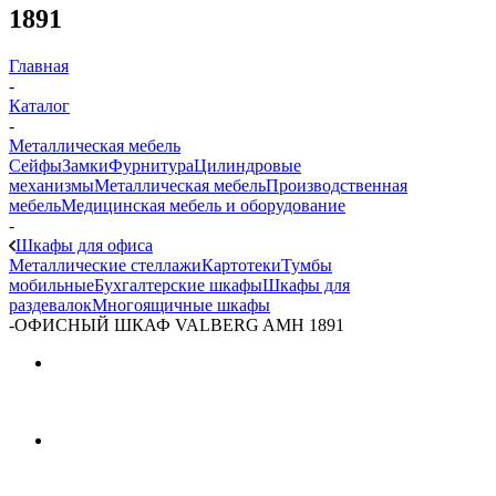
1891
Главная
-
Каталог
-
Металлическая мебель
Сейфы
Замки
Фурнитура
Цилиндровые
механизмы
Металлическая мебель
Производственная
мебель
Медицинская мебель и оборудование
-
Шкафы для офиса
Металлические стеллажи
Картотеки
Тумбы
мобильные
Бухгалтерские шкафы
Шкафы для
раздевалок
Многоящичные шкафы
-
ОФИСНЫЙ ШКАФ VALBERG AMH 1891