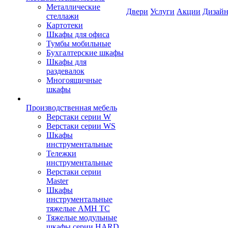
Металлические
Двери
Услуги
Акции
Дизайн
стеллажи
Картотеки
Шкафы для офиса
Тумбы мобильные
Бухгалтерские шкафы
Шкафы для
раздевалок
Многоящичные
шкафы
Производственная мебель
Верстаки серии W
Верстаки серии WS
Шкафы
инструментальные
Тележки
инструментальные
Верстаки серии
Master
Шкафы
инструментальные
тяжелые AMH TC
Тяжелые модульные
шкафы серии HARD