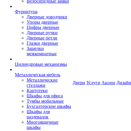
Велосипедные замки
Фурнитура
Дверные доводчики
Упоры дверные
Цифры дверные
Дверные ручки
Дверные петли
Глазки дверные
Защелки
межкомнатные
Цилиндровые механизмы
Металлическая мебель
Металлические
Двери
Услуги
Акции
Дизайн
стеллажи
Картотеки
Шкафы для офиса
Тумбы мобильные
Бухгалтерские шкафы
Шкафы для
раздевалок
Многоящичные
шкафы