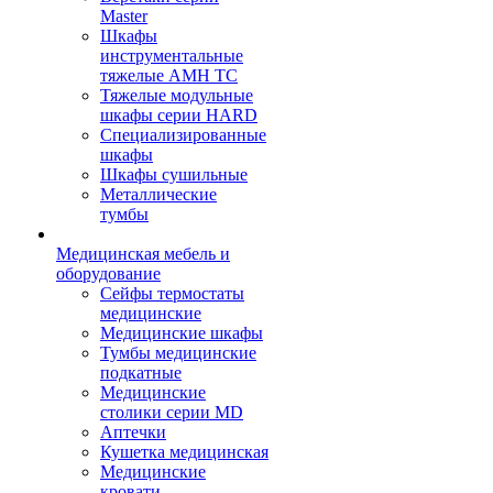
Master
Шкафы
инструментальные
тяжелые AMH TC
Тяжелые модульные
шкафы серии HARD
Cпециализированные
шкафы
Шкафы сушильные
Металлические
тумбы
Медицинская мебель и
оборудование
Сейфы термостаты
медицинские
Медицинские шкафы
Тумбы медицинские
подкатные
Медицинские
столики серии MD
Аптечки
Кушетка медицинская
Медицинские
кровати