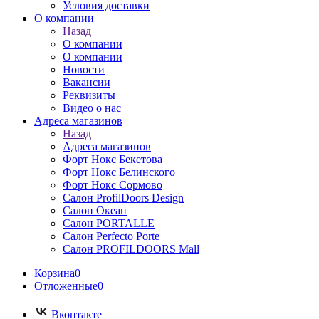
Условия доставки
О компании
Назад
О компании
О компании
Новости
Вакансии
Реквизиты
Видео о нас
Адреса магазинов
Назад
Адреса магазинов
Форт Нокс Бекетова
Форт Нокс Белинского
Форт Нокс Сормово
Салон ProfilDoors Design
Салон Океан
Салон PORTALLE
Салон Perfecto Portе
Салон PROFILDOORS Mall
Корзина
0
Отложенные
0
Вконтакте