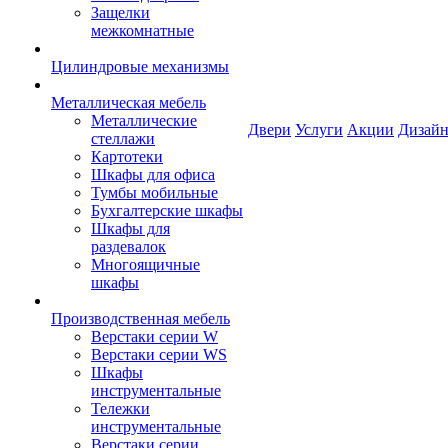
Защелки
межкомнатные
Цилиндровые механизмы
Металлическая мебель
Металлические
Двери
Услуги
Акции
Дизайн
стеллажи
Картотеки
Шкафы для офиса
Тумбы мобильные
Бухгалтерские шкафы
Шкафы для
раздевалок
Многоящичные
шкафы
Производственная мебель
Верстаки серии W
Верстаки серии WS
Шкафы
инструментальные
Тележки
инструментальные
Верстаки серии