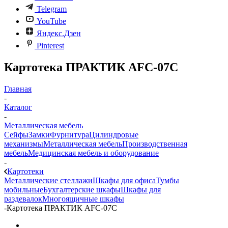
Telegram
YouTube
Яндекс.Дзен
Pinterest
Картотека ПРАКТИК AFC-07C
Главная
-
Каталог
-
Металлическая мебель
Сейфы
Замки
Фурнитура
Цилиндровые
механизмы
Металлическая мебель
Производственная
мебель
Медицинская мебель и оборудование
-
Картотеки
Металлические стеллажи
Шкафы для офиса
Тумбы
мобильные
Бухгалтерские шкафы
Шкафы для
раздевалок
Многоящичные шкафы
-
Картотека ПРАКТИК AFC-07C