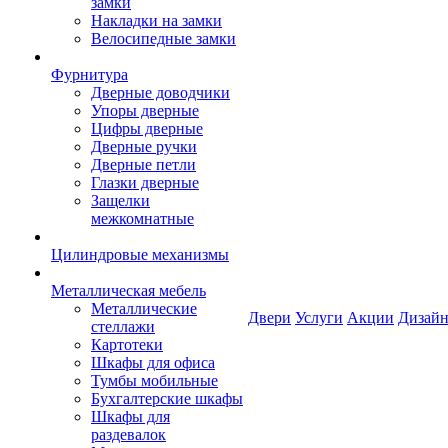
замки
Накладки на замки
Велосипедные замки
Фурнитура
Дверные доводчики
Упоры дверные
Цифры дверные
Дверные ручки
Дверные петли
Глазки дверные
Защелки
межкомнатные
Цилиндровые механизмы
Металлическая мебель
Металлические
Двери
Услуги
Акции
Дизайн
стеллажи
Картотеки
Шкафы для офиса
Тумбы мобильные
Бухгалтерские шкафы
Шкафы для
раздевалок