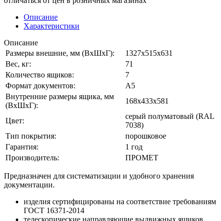
отличаться от цен в розничных магазинах
Описание
Характеристики
Описание
Размеры внешние, мм (ВхШхГ):
1327x515x631
Вес, кг:
71
Количество ящиков:
7
Формат документов:
A5
Внутренние размеры ящика, мм
168x433x581
(ВхШхГ):
серый полуматовый (RAL
Цвет:
7038)
Тип покрытия:
порошковое
Гарантия:
1 год
Производитель:
ПРОМЕТ
Предназначен для систематизации и удобного хранения
документации.
изделия сертифицированы на соответствие требованиям
ГОСТ 16371-2014
телескопические направляющие выдвижных ящиков