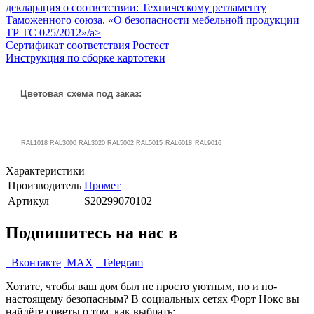
декларация о соответствии: Техническому регламенту
Таможенного союза. «О безопасности мебельной продукции
ТР ТС 025/2012»/a>
Сертификат соответствия Ростест
Инструкция по сборке картотеки
Цветовая схема под заказ:
RAL1018
RAL3000
RAL3020
RAL5002
RAL5015
RAL6018
RAL9016
Характеристики
Производитель
Промет
Артикул
S20299070102
Подпишитесь на нас в
Вконтакте
MAX
Telegram
Хотите, чтобы ваш дом был не просто уютным, но и по-
настоящему безопасным? В социальных сетях Форт Нокс вы
найдёте советы о том, как выбрать: