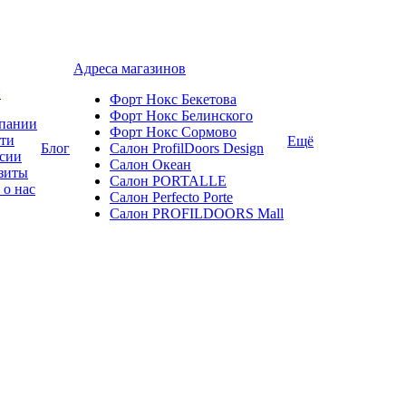
Адреса магазинов
и
Форт Нокс Бекетова
Форт Нокс Белинского
пании
Форт Нокс Сормово
ти
Ещё
Блог
Салон ProfilDoors Design
сии
Салон Океан
зиты
Салон PORTALLE
 о нас
Салон Perfecto Portе
Салон PROFILDOORS Mall