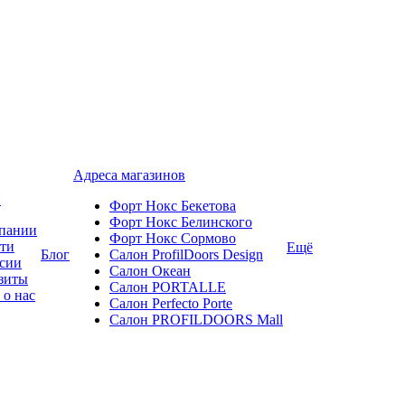
Адреса магазинов
и
Форт Нокс Бекетова
Форт Нокс Белинского
пании
Форт Нокс Сормово
ти
Ещё
Блог
Салон ProfilDoors Design
сии
Салон Океан
зиты
Салон PORTALLE
 о нас
Салон Perfecto Portе
Салон PROFILDOORS Mall