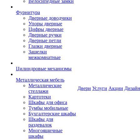
Велосипедные замки
Фурнитура
Дверные доводчики
Упоры дверные
Цифры дверные
Дверные ручки
Дверные петли
Глазки дверные
Защелки
межкомнатные
Цилиндровые механизмы
Металлическая мебель
Металлические
Двери
Услуги
Акции
Дизайн
стеллажи
Картотеки
Шкафы для офиса
Тумбы мобильные
Бухгалтерские шкафы
Шкафы для
раздевалок
Многоящичные
шкафы