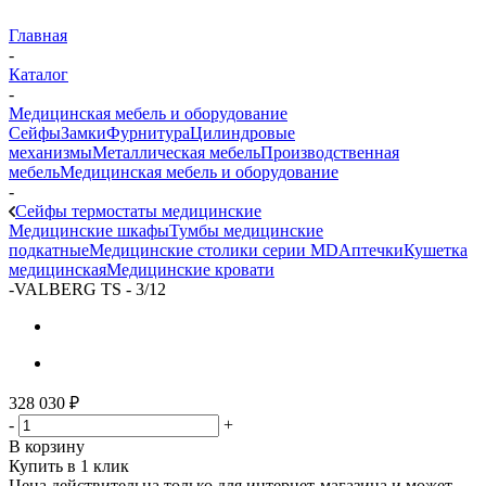
Главная
-
Каталог
-
Медицинская мебель и оборудование
Сейфы
Замки
Фурнитура
Цилиндровые
механизмы
Металлическая мебель
Производственная
мебель
Медицинская мебель и оборудование
-
Сейфы термостаты медицинские
Медицинские шкафы
Тумбы медицинские
подкатные
Медицинские столики серии MD
Аптечки
Кушетка
медицинская
Медицинские кровати
-
VALBERG TS - 3/12
328 030
₽
-
+
В корзину
Купить в 1 клик
Цена действительна только для интернет-магазина и может