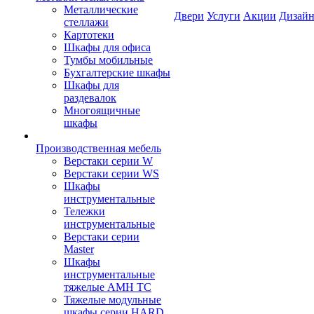
Металлические
Двери
Услуги
Акции
Дизайн
стеллажи
Картотеки
Шкафы для офиса
Тумбы мобильные
Бухгалтерские шкафы
Шкафы для
раздевалок
Многоящичные
шкафы
Производственная мебель
Верстаки серии W
Верстаки серии WS
Шкафы
инструментальные
Тележки
инструментальные
Верстаки серии
Master
Шкафы
инструментальные
тяжелые AMH TC
Тяжелые модульные
шкафы серии HARD