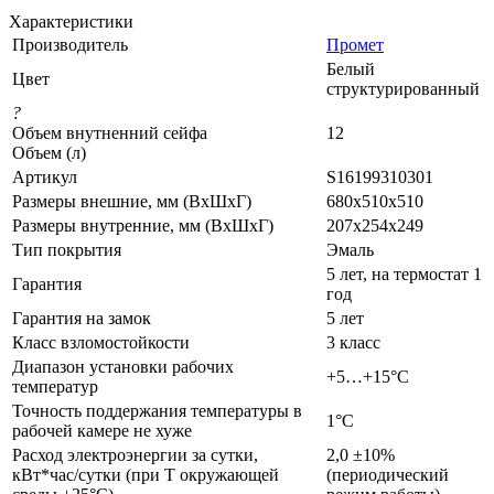
Характеристики
Производитель
Промет
Белый
Цвет
структурированный
?
Объем внутненний сейфа
12
Объем (л)
Артикул
S16199310301
Размеры внешние, мм (ВхШхГ)
680x510x510
Размеры внутренние, мм (ВхШхГ)
207x254x249
Тип покрытия
Эмаль
5 лет, на термостат 1
Гарантия
год
Гарантия на замок
5 лет
Класс взломостойкости
3 класс
Диапазон установки рабочих
+5…+15°С
температур
Точность поддержания температуры в
1°С
рабочей камере не хуже
Расход электроэнергии за сутки,
2,0 ±10%
кВт*час/сутки (при Т окружающей
(периодический