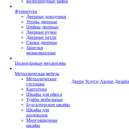
Велосипедные замки
Фурнитура
Дверные доводчики
Упоры дверные
Цифры дверные
Дверные ручки
Дверные петли
Глазки дверные
Защелки
межкомнатные
Цилиндровые механизмы
Металлическая мебель
Металлические
Двери
Услуги
Акции
Дизайн
стеллажи
Картотеки
Шкафы для офиса
Тумбы мобильные
Бухгалтерские шкафы
Шкафы для
раздевалок
Многоящичные
шкафы