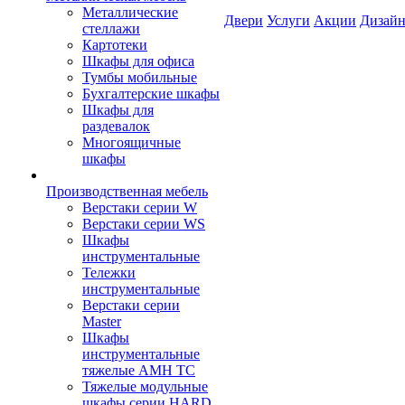
Металлические
Двери
Услуги
Акции
Дизайн
стеллажи
Картотеки
Шкафы для офиса
Тумбы мобильные
Бухгалтерские шкафы
Шкафы для
раздевалок
Многоящичные
шкафы
Производственная мебель
Верстаки серии W
Верстаки серии WS
Шкафы
инструментальные
Тележки
инструментальные
Верстаки серии
Master
Шкафы
инструментальные
тяжелые AMH TC
Тяжелые модульные
шкафы серии HARD