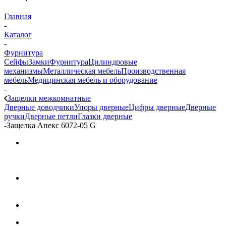
Главная
-
Каталог
-
Фурнитура
Сейфы
Замки
Фурнитура
Цилиндровые
механизмы
Металлическая мебель
Производственная
мебель
Медицинская мебель и оборудование
-
Защелки межкомнатные
Дверные доводчики
Упоры дверные
Цифры дверные
Дверные
ручки
Дверные петли
Глазки дверные
-
Защелка Апекс 6072-05 G