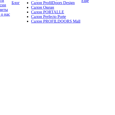
ти
Ещё
Блог
Салон ProfilDoors Design
сии
Салон Океан
зиты
Салон PORTALLE
 о нас
Салон Perfecto Portе
Салон PROFILDOORS Mall