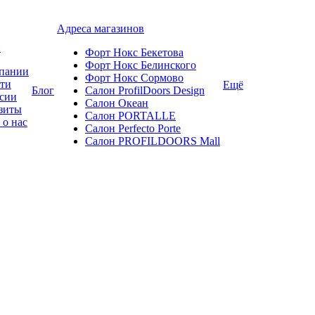
Адреса магазинов
и
Форт Нокс Бекетова
Форт Нокс Белинского
пании
Форт Нокс Сормово
ти
Ещё
Блог
Салон ProfilDoors Design
сии
Салон Океан
зиты
Салон PORTALLE
 о нас
Салон Perfecto Portе
Салон PROFILDOORS Mall