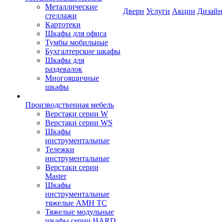
Металлические
Двери
Услуги
Акции
Дизайн
стеллажи
Картотеки
Шкафы для офиса
Тумбы мобильные
Бухгалтерские шкафы
Шкафы для
раздевалок
Многоящичные
шкафы
Производственная мебель
Верстаки серии W
Верстаки серии WS
Шкафы
инструментальные
Тележки
инструментальные
Верстаки серии
Master
Шкафы
инструментальные
тяжелые AMH TC
Тяжелые модульные
шкафы серии HARD