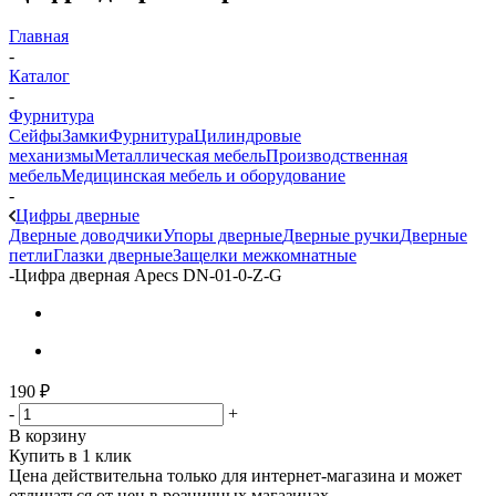
Главная
-
Каталог
-
Фурнитура
Сейфы
Замки
Фурнитура
Цилиндровые
механизмы
Металлическая мебель
Производственная
мебель
Медицинская мебель и оборудование
-
Цифры дверные
Дверные доводчики
Упоры дверные
Дверные ручки
Дверные
петли
Глазки дверные
Защелки межкомнатные
-
Цифра дверная Apecs DN-01-0-Z-G
190
₽
-
+
В корзину
Купить в 1 клик
Цена действительна только для интернет-магазина и может
отличаться от цен в розничных магазинах