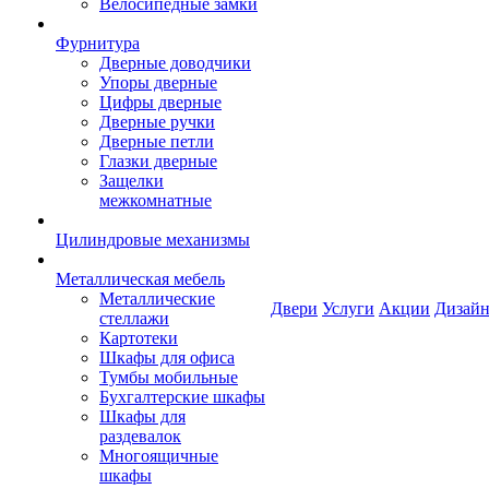
Велосипедные замки
Фурнитура
Дверные доводчики
Упоры дверные
Цифры дверные
Дверные ручки
Дверные петли
Глазки дверные
Защелки
межкомнатные
Цилиндровые механизмы
Металлическая мебель
Металлические
Двери
Услуги
Акции
Дизайн
стеллажи
Картотеки
Шкафы для офиса
Тумбы мобильные
Бухгалтерские шкафы
Шкафы для
раздевалок
Многоящичные
шкафы