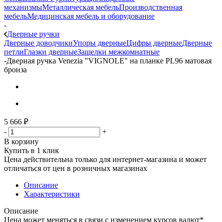
механизмы
Металлическая мебель
Производственная
мебель
Медицинская мебель и оборудование
-
Дверные ручки
Дверные доводчики
Упоры дверные
Цифры дверные
Дверные
петли
Глазки дверные
Защелки межкомнатные
-
Дверная ручка Venezia "VIGNOLE" на планке PL96 матовая
бронза
5 666
₽
-
+
В корзину
Купить в 1 клик
Цена действительна только для интернет-магазина и может
отличаться от цен в розничных магазинах
Описание
Характеристики
Описание
Цена может меняться в связи с изменением курсов валют*