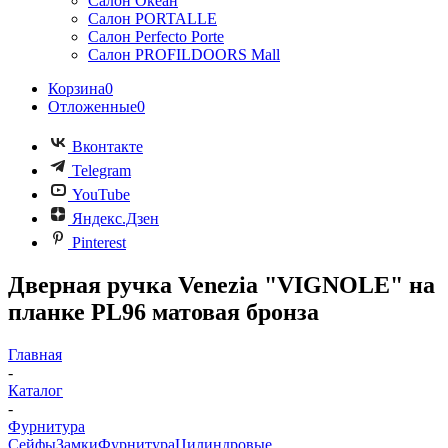
Салон Океан
Салон PORTALLE
Салон Perfecto Portе
Салон PROFILDOORS Mall
Корзина
0
Отложенные
0
Вконтакте
Telegram
YouTube
Яндекс.Дзен
Pinterest
Дверная ручка Venezia "VIGNOLE" на
планке PL96 матовая бронза
Главная
-
Каталог
-
Фурнитура
Сейфы
Замки
Фурнитура
Цилиндровые