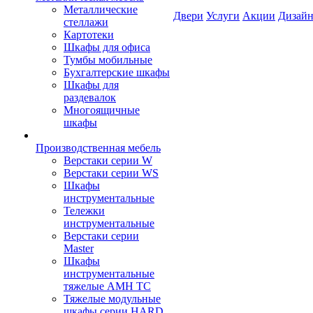
Металлические
Двери
Услуги
Акции
Дизайн
стеллажи
Картотеки
Шкафы для офиса
Тумбы мобильные
Бухгалтерские шкафы
Шкафы для
раздевалок
Многоящичные
шкафы
Производственная мебель
Верстаки серии W
Верстаки серии WS
Шкафы
инструментальные
Тележки
инструментальные
Верстаки серии
Master
Шкафы
инструментальные
тяжелые AMH TC
Тяжелые модульные
шкафы серии HARD