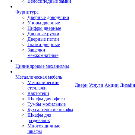
Велосипедные замки
Фурнитура
Дверные доводчики
Упоры дверные
Цифры дверные
Дверные ручки
Дверные петли
Глазки дверные
Защелки
межкомнатные
Цилиндровые механизмы
Металлическая мебель
Металлические
Двери
Услуги
Акции
Дизайн
стеллажи
Картотеки
Шкафы для офиса
Тумбы мобильные
Бухгалтерские шкафы
Шкафы для
раздевалок
Многоящичные
шкафы