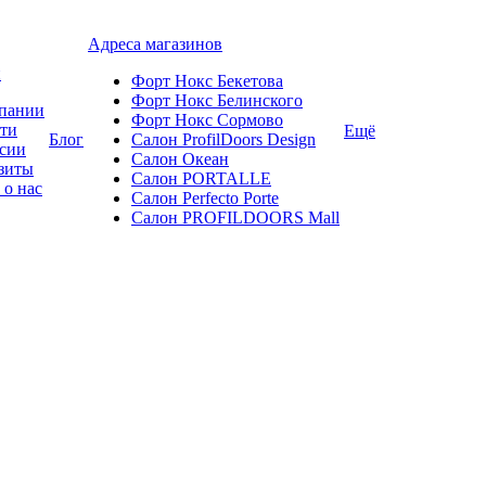
Адреса магазинов
и
Форт Нокс Бекетова
Форт Нокс Белинского
пании
Форт Нокс Сормово
ти
Ещё
Блог
Салон ProfilDoors Design
сии
Салон Океан
зиты
Салон PORTALLE
 о нас
Салон Perfecto Portе
Салон PROFILDOORS Mall