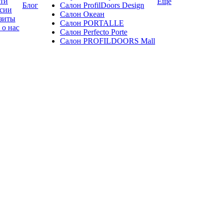
ти
Ещё
Блог
Салон ProfilDoors Design
сии
Салон Океан
зиты
Салон PORTALLE
 о нас
Салон Perfecto Portе
Салон PROFILDOORS Mall