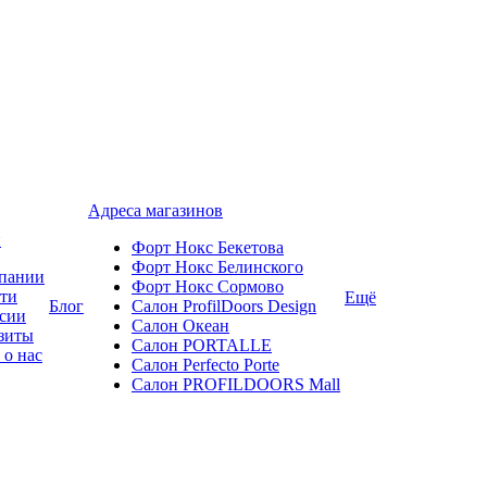
Адреса магазинов
и
Форт Нокс Бекетова
Форт Нокс Белинского
пании
Форт Нокс Сормово
ти
Ещё
Блог
Салон ProfilDoors Design
сии
Салон Океан
зиты
Салон PORTALLE
 о нас
Салон Perfecto Portе
Салон PROFILDOORS Mall