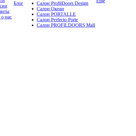
ти
Ещё
Блог
Салон ProfilDoors Design
сии
Салон Океан
зиты
Салон PORTALLE
 о нас
Салон Perfecto Portе
Салон PROFILDOORS Mall