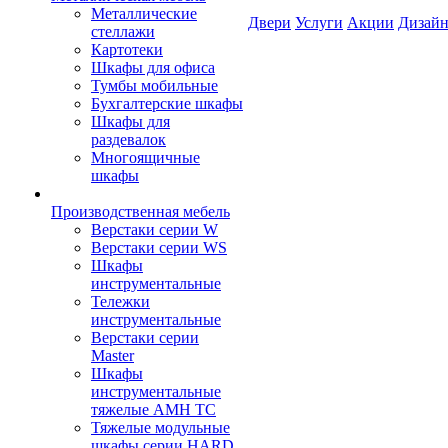
Металлические
Двери
Услуги
Акции
Дизайн
стеллажи
Картотеки
Шкафы для офиса
Тумбы мобильные
Бухгалтерские шкафы
Шкафы для
раздевалок
Многоящичные
шкафы
Производственная мебель
Верстаки серии W
Верстаки серии WS
Шкафы
инструментальные
Тележки
инструментальные
Верстаки серии
Master
Шкафы
инструментальные
тяжелые AMH TC
Тяжелые модульные
шкафы серии HARD