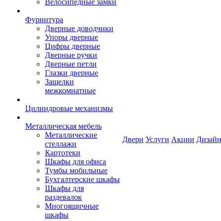
Велосипедные замки
Фурнитура
Дверные доводчики
Упоры дверные
Цифры дверные
Дверные ручки
Дверные петли
Глазки дверные
Защелки
межкомнатные
Цилиндровые механизмы
Металлическая мебель
Металлические
Двери
Услуги
Акции
Дизайн
стеллажи
Картотеки
Шкафы для офиса
Тумбы мобильные
Бухгалтерские шкафы
Шкафы для
раздевалок
Многоящичные
шкафы