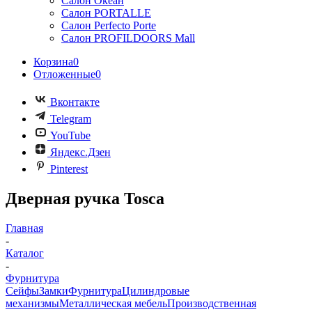
Салон Океан
Салон PORTALLE
Салон Perfecto Portе
Салон PROFILDOORS Mall
Корзина
0
Отложенные
0
Вконтакте
Telegram
YouTube
Яндекс.Дзен
Pinterest
Дверная ручка Tosca
Главная
-
Каталог
-
Фурнитура
Сейфы
Замки
Фурнитура
Цилиндровые
механизмы
Металлическая мебель
Производственная