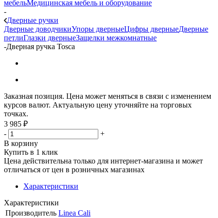
мебель
Медицинская мебель и оборудование
-
Дверные ручки
Дверные доводчики
Упоры дверные
Цифры дверные
Дверные
петли
Глазки дверные
Защелки межкомнатные
-
Дверная ручка Tosca
Заказная позиция. Цена может меняться в связи с изменением
курсов валют. Актуальную цену уточняйте на торговых
точках.
3 985
₽
-
+
В корзину
Купить в 1 клик
Цена действительна только для интернет-магазина и может
отличаться от цен в розничных магазинах
Характеристики
Характеристики
Производитель
Linea Cali